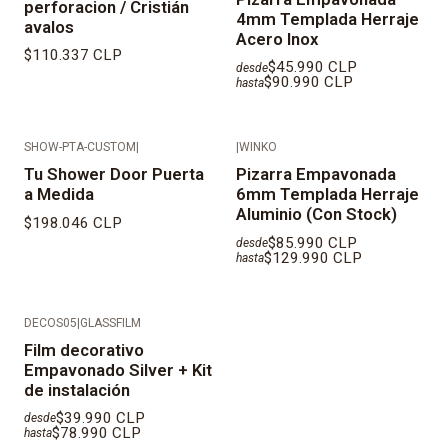
perforacion / Cristián
4mm Templada Herraje
avalos
Acero Inox
$110.337 CLP
$45.990 CLP
desde
$90.990 CLP
hasta
SHOW-PTA-CUSTOM
|
|
WINKO
Tu Shower Door Puerta
Pizarra Empavonada
a Medida
6mm Templada Herraje
Aluminio (Con Stock)
$198.046 CLP
$85.990 CLP
desde
$129.990 CLP
hasta
DECOS05
|
GLASSFILM
Film decorativo
Empavonado Silver + Kit
de instalación
$39.990 CLP
desde
$78.990 CLP
hasta