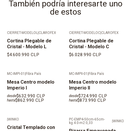
También podría interesarte uno
verticales y que exporta a cerca de 40 países.
de estos
* Cotización especial en otras medidas.
* Considera cristal templado incoloro.
CIERRET-MODELOL
|
CLAROFEX
CIERRET-MODELOC
|
CLAROFEX
Cortina Plegable de
Cortina Plegable de
IMPORTANTE:
Cristal - Modelo L
Cristal - Modelo C
$4.600.990 CLP
$6.028.990 CLP
* No considera silicona
* No se considera embalaje.
MC-IMPI-01
|
Fibra País
MC-IMPII-01
|
Fibra País
Mesa Centro modelo
Mesa Centro modelo
* Al ser productos fabricados a medida, los tiempos de
Imperio I
Imperio II
despacho son de 15 días hábiles aproximadamente
$632.990 CLP
$724.990 CLP
desde
desde
desde la fecha que se valida el pago.
$862.990 CLP
$873.990 CLP
hasta
hasta
* Nuestros productos al momento de despacho son
|
WINKO
PC-EMP4-50cm-65cm-
|
WINKO
entregados en recepción/conserjería o entrada de
kg:4.0-m2:0,33
Cristal Templado con
domicilio.
Pizarra Empavonada