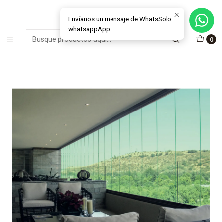
MÁS DE 15 AÑOS FABRICANDO E INSTALANDO SOLUCIONES DE
CRISTAL Y VENTANAS
Envíanos un mensaje de WhatsSolo
whatsappApp
Inicio
Cristales
Cortinas Plegables
Modelo Recto
0
Cortina Plegable de Cristal - Modelo Recto