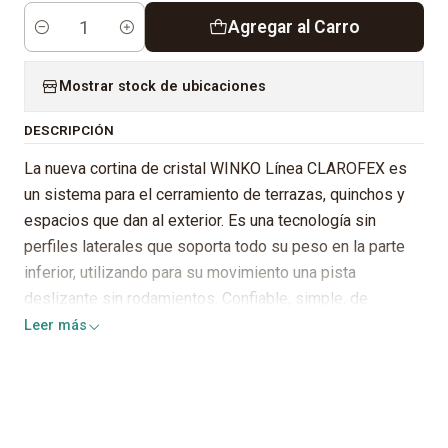
Agregar al Carro
Cantidad
Mostrar stock de ubicaciones
DESCRIPCIÓN
La nueva cortina de cristal WINKO Línea CLAROFEX es
un sistema para el cerramiento de terrazas, quinchos y
espacios que dan al exterior. Es una tecnología sin
perfiles laterales que soporta todo su peso en la parte
inferior, utilizando para su movimiento una pista
deslizante sin rodamientos. Confiable, simple, de
instalación rápida y con una mínima mantención. Además
Leer más
es flexible y adaptable a cualquier espacio y puede ir
apoyado en cualquier superficie.
CLAROFEX es una gran empresa española,
especializada en fabricar cierres de cristal sin perfiles