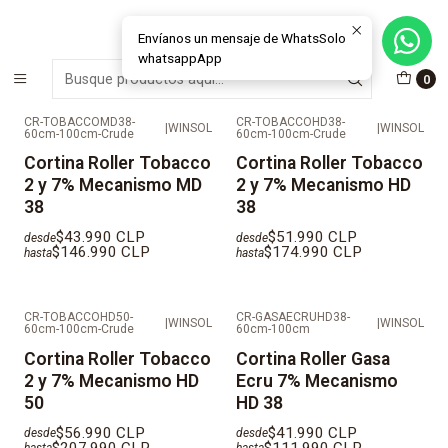
MÁS DE 15 AÑOS FABRICANDO E INSTALANDO SOLUCIONES DE
CRISTAL Y VENTANAS
Envíanos un mensaje de WhatsSolo
whatsappApp
Inicio
Cortinas Roller
Deco
0
CR-TOBACCOMD38-
CR-TOBACCOHD38-
|
WINSOL
|
WINSOL
60cm-100cm-Crude
60cm-100cm-Crude
No disponible
No disponible
Cortina Roller Tobacco
Cortina Roller Tobacco
2 y 7% Mecanismo MD
2 y 7% Mecanismo HD
38
38
$43.990 CLP
$51.990 CLP
desde
desde
$146.990 CLP
$174.990 CLP
hasta
hasta
CR-TOBACCOHD50-
CR-GASAECRUHD38-
|
WINSOL
|
WINSOL
60cm-100cm-Crude
60cm-100cm
No disponible
Cortina Roller Tobacco
Cortina Roller Gasa
2 y 7% Mecanismo HD
Ecru 7% Mecanismo
50
HD 38
$56.990 CLP
$41.990 CLP
desde
desde
$207.990 CLP
$111.990 CLP