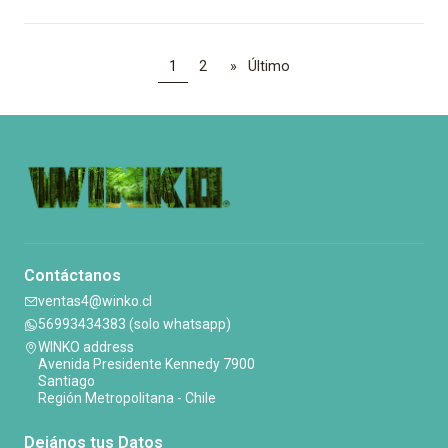
1
2
»
Último
Contáctanos
ventas4@winko.cl
56993434383 (solo whatsapp)
WINKO address
Avenida Presidente Kennedy 7900
Santiago
Región Metropolitana - Chile
Dejános tus Datos