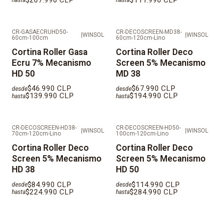
hasta
hasta
CR-GASAECRUHD50-
CR-DECOSCREEN-MD38-
|
WINSOL
|
WINSOL
60cm-100cm
60cm-120cm-Lino
Cortina Roller Gasa
Cortina Roller Deco
Ecru 7% Mecanismo
Screen 5% Mecanismo
HD 50
MD 38
$46.990 CLP
$67.990 CLP
desde
desde
$139.990 CLP
$194.990 CLP
hasta
hasta
CR-DECOSCREEN-HD38-
CR-DECOSCREEN-HD50-
|
WINSOL
|
WINSOL
70cm-120cm-Lino
100cm-120cm-Lino
Cortina Roller Deco
Cortina Roller Deco
Screen 5% Mecanismo
Screen 5% Mecanismo
HD 38
HD 50
$84.990 CLP
$114.990 CLP
desde
desde
$224.990 CLP
$284.990 CLP
hasta
hasta