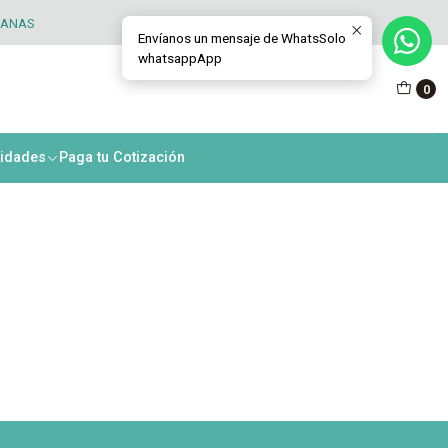
TANAS
Envíanos un mensaje de WhatsSolo
whatsappApp
nko
0
nidades
Paga tu Cotización