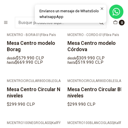
MÁS DE 15 AÑOS FABRICANDO E INSTALANDO SOLUCIONES DE
CRISTAL Y VENTANAS
Envíanos un mensaje de WhatsSolo
whatsappApp
Inicio
Muebles & Deco
Mesas de Centro
0
MCENTRO - BORA-01
|
Fibra País
MCENTRO - CORDO-01
|
Fibra País
Mesa Centro modelo
Mesa Centro modelo
Borag
Córdova
$579.990 CLP
$309.990 CLP
desde
desde
$669.990 CLP
$519.990 CLP
hasta
hasta
MCENTROCIRCULAR80DOBLEGLASSNEGRA
MCENTROCIRCULAR80DOBLEGLASSB
|
KallfŸ
Mesa Centro Circular Negra dos
Mesa Centro Circular Blan
niveles
niveles
$299.990 CLP
$299.990 CLP
MCENTRO100NEGROGLASS
|
KallfŸ
MCENTRO100BLANCOGLASS
|
KallfŸ