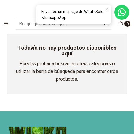
MÁS DE 15 AÑOS FABRICANDO E INSTALANDO SOLUCIONES DE
CRISTAL Y VENTANAS
Envíanos un mensaje de WhatsSolo
whatsappApp
Inicio
Outlet y Oportunidades
Outlet Cristales
Shower Doors
0
Todavía no hay productos disponibles
aquí
Puedes probar a buscar en otras categorías o
utilizar la barra de búsqueda para encontrar otros
productos.