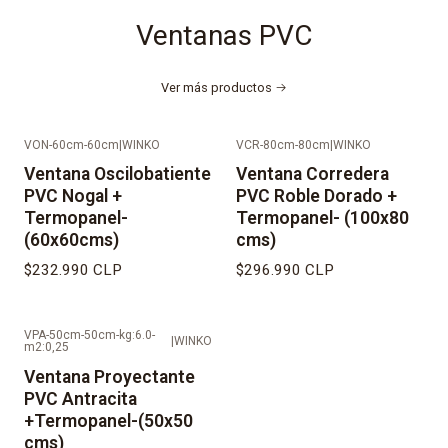
Ventanas PVC
Ver más productos
VON-60cm-60cm
|
WINKO
VCR-80cm-80cm
|
WINKO
Ventana Oscilobatiente
Ventana Corredera
PVC Nogal +
PVC Roble Dorado +
Termopanel-
Termopanel- (100x80
(60x60cms)
cms)
$232.990 CLP
$296.990 CLP
VPA-50cm-50cm-kg:6.0-
|
WINKO
m2:0,25
Ventana Proyectante
PVC Antracita
+Termopanel-(50x50
cms)