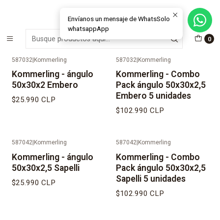
MÁS DE 15 AÑOS FABRICANDO E INSTALANDO SOLUCIONES DE
CRISTAL Y VENTANAS
Envíanos un mensaje de WhatsSolo
whatsappApp
Inicio
Outlet y Oportunidades
Outlet Ventanas
0
587032
|
Kommerling
587032
|
Kommerling
No disponible
No disponible
Kommerling - ángulo
Kommerling - Combo
50x30x2 Embero
Pack ángulo 50x30x2,5
Embero 5 unidades
$25.990 CLP
$102.990 CLP
587042
|
Kommerling
587042
|
Kommerling
No disponible
No disponible
Kommerling - ángulo
Kommerling - Combo
50x30x2,5 Sapelli
Pack ángulo 50x30x2,5
Sapelli 5 unidades
$25.990 CLP
$102.990 CLP