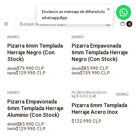
MÁS DE 15 AÑOS FABRICANDO E INSTALANDO SOLUCIONES DE
CRISTAL Y VENTANAS
Envíanos un mensaje de WhatsSolo
whatsappApp
Inicio
Cristales
Pizarras
0
|
WINKO
|
WINKO
Pizarra 6mm Templada
Pizarra Empavonada
Herraje Negro (Con
6mm Templada Herraje
Stock)
Negro (Con Stock)
$79.990 CLP
$85.990 CLP
desde
desde
$129.990 CLP
$139.990 CLP
hasta
hasta
|
WINKO
PC-INC6-80cm-60cm-
|
WINKO
kg:8.0-m2:0,48
Pizarra Empavonada
Pizarra 6mm Templada
6mm Templada Herraje
Herraje Acero Inox
Aluminio (Con Stock)
$122.990 CLP
$85.990 CLP
desde
$129.990 CLP
hasta