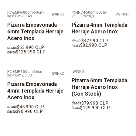
PC-EMP6-80cm-60cm-
PC-INC4-50cm-60cm-
|
WINKO
|
WINKO
kg:8.0-m2:0,48
kg:3.0-m2:0,3
Pizarra Empavonada
Pizarra 4mm Templada
6mm Templada Herraje
Herraje Acero Inox
Acero Inox
$42.990 CLP
desde
$82.990 CLP
hasta
$63.990 CLP
desde
$125.990 CLP
hasta
PC-EMP4-50cm-65cm-
|
WINKO
|
WINKO
kg:4.0-m2:0,33
Pizarra 6mm Templada
Pizarra Empavonada
Herraje Acero Inox
4mm Templada Herraje
(Con Stock)
Acero Inox
$79.990 CLP
desde
$45.990 CLP
desde
$129.990 CLP
hasta
$90.990 CLP
hasta