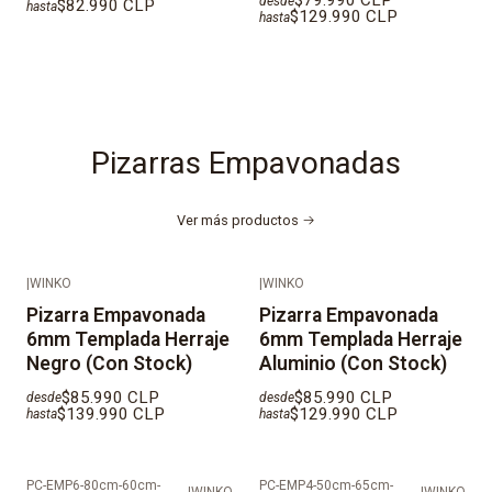
$79.990 CLP
desde
$82.990 CLP
hasta
$129.990 CLP
hasta
Pizarras Empavonadas
Ver más productos
|
WINKO
|
WINKO
Pizarra Empavonada
Pizarra Empavonada
6mm Templada Herraje
6mm Templada Herraje
Negro (Con Stock)
Aluminio (Con Stock)
$85.990 CLP
$85.990 CLP
desde
desde
$139.990 CLP
$129.990 CLP
hasta
hasta
PC-EMP6-80cm-60cm-
PC-EMP4-50cm-65cm-
|
WINKO
|
WINKO