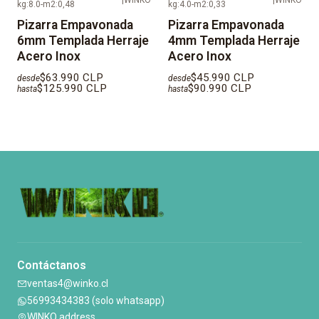
kg:8.0-m2:0,48
kg:4.0-m2:0,33
Pizarra Empavonada
Pizarra Empavonada
6mm Templada Herraje
4mm Templada Herraje
Acero Inox
Acero Inox
$63.990 CLP
$45.990 CLP
desde
desde
$125.990 CLP
$90.990 CLP
hasta
hasta
Contáctanos
ventas4@winko.cl
56993434383 (solo whatsapp)
WINKO address