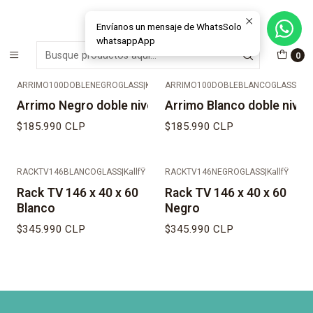
MÁS DE 15 AÑOS FABRICANDO E INSTALANDO SOLUCIONES DE
CRISTAL Y VENTANAS
Envíanos un mensaje de WhatsSolo
whatsappApp
Inicio
Muebles & Deco
Muebles de Fierro
0
ARRIMO100DOBLENEGROGLASS
|
KallfŸ
ARRIMO100DOBLEBLANCOGLASS
|
Kall
Arrimo Negro doble nivel
Arrimo Blanco doble nivel
$185.990 CLP
$185.990 CLP
RACKTV146BLANCOGLASS
|
KallfŸ
RACKTV146NEGROGLASS
|
KallfŸ
Rack TV 146 x 40 x 60
Rack TV 146 x 40 x 60
Blanco
Negro
$345.990 CLP
$345.990 CLP