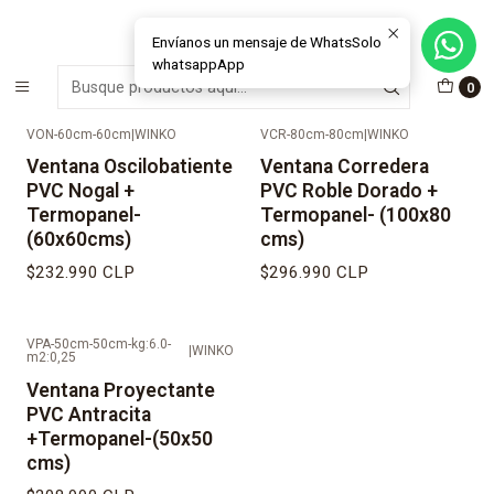
MÁS DE 15 AÑOS FABRICANDO E INSTALANDO SOLUCIONES DE
CRISTAL Y VENTANAS
Envíanos un mensaje de WhatsSolo
whatsappApp
Inicio
Outlet y Oportunidades
Outlet Ventanas
Ventanas PVC
0
VON-60cm-60cm
|
WINKO
VCR-80cm-80cm
|
WINKO
Ventana Oscilobatiente
Ventana Corredera
PVC Nogal +
PVC Roble Dorado +
Termopanel-
Termopanel- (100x80
(60x60cms)
cms)
$232.990 CLP
$296.990 CLP
VPA-50cm-50cm-kg:6.0-
|
WINKO
m2:0,25
Ventana Proyectante
PVC Antracita
+Termopanel-(50x50
cms)