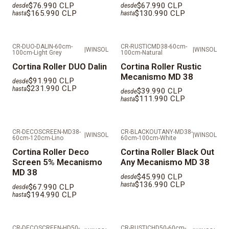
$76.990 CLP
$67.990 CLP
desde
desde
$165.990 CLP
$130.990 CLP
hasta
hasta
CR-DUO-DALIN-60cm-
CR-RUSTICMD38-60cm-
|
WINSOL
|
WINSOL
100cm-Light Grey
100cm-Natural
Cortina Roller DUO Dalin
Cortina Roller Rustic
Mecanismo MD 38
$91.990 CLP
desde
$231.990 CLP
hasta
$39.990 CLP
desde
$111.990 CLP
hasta
CR-DECOSCREEN-MD38-
CR-BLACKOUTANY-MD38-
|
WINSOL
|
WINSOL
60cm-120cm-Lino
60cm-100cm-White
Cortina Roller Deco
Cortina Roller Black Out
Screen 5% Mecanismo
Any Mecanismo MD 38
MD 38
$45.990 CLP
desde
$136.990 CLP
hasta
$67.990 CLP
desde
$194.990 CLP
hasta
CR-DECOSCREEN-HD50-
CR-RUSTICHD50-60cm-