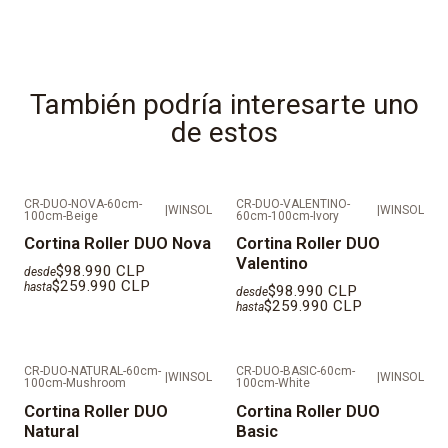
DESPACHOS EN REGIÓN METROPOLITANA EN MAIPO,
TALAGANTE, CORDILLERA, MELIPILLA Y
PROVINCIAS FUERA DE SANTIAGO SE DEBE COTIZAR
También podría interesarte uno
INDEPENDIENTE.
de estos
CR-DUO-NOVA-60cm-
CR-DUO-VALENTINO-
|
WINSOL
|
WINSOL
100cm-Beige
60cm-100cm-Ivory
Cortina Roller DUO Nova
Cortina Roller DUO
Valentino
$98.990 CLP
desde
$259.990 CLP
hasta
$98.990 CLP
desde
$259.990 CLP
hasta
CR-DUO-NATURAL-60cm-
CR-DUO-BASIC-60cm-
|
WINSOL
|
WINSOL
100cm-Mushroom
100cm-White
Cortina Roller DUO
Cortina Roller DUO
Natural
Basic