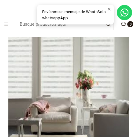
MÁS DE 15 AÑOS FABRICANDO E INSTALANDO SOLUCIONES DE
CRISTAL Y VENTANAS
Envíanos un mensaje de WhatsSolo
whatsappApp
Inicio
Cortinas Roller
Duo
Cortina Roller DUO Cosmo
0