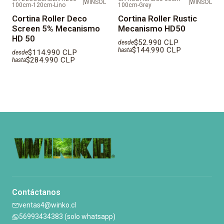
|
WINSOL
|
WINSOL
100cm-120cm-Lino
100cm-Grey
Cortina Roller Deco
Cortina Roller Rustic
Screen 5% Mecanismo
Mecanismo HD50
HD 50
$52.990 CLP
desde
$144.990 CLP
hasta
$114.990 CLP
desde
$284.990 CLP
hasta
Contáctanos
ventas4@winko.cl
56993434383 (solo whatsapp)