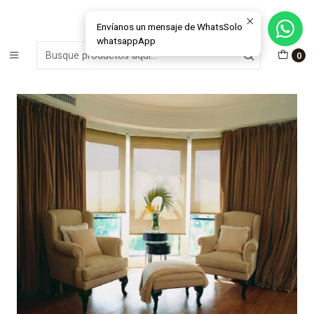
MÁS DE 15 AÑOS FABRICANDO E INSTALANDO SOLUCIONES DE
CRISTAL Y VENTANAS
Envíanos un mensaje de WhatsSolo
whatsappApp
Inicio
Cortinas Roller
Deco
0
Cortina Roller Gasa Ecru 7% Mecanismo HD 38