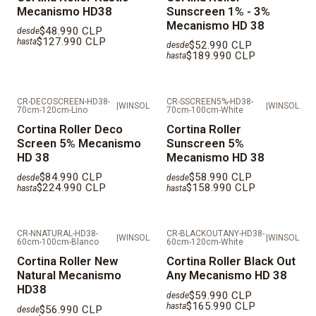
Mecanismo HD38
Sunscreen 1% - 3%
Mecanismo HD 38
$48.990 CLP
desde
$127.990 CLP
hasta
$52.990 CLP
desde
$189.990 CLP
hasta
CR-DECOSCREEN-HD38-
CR-SSCREEN5%-HD38-
|
WINSOL
|
WINSOL
70cm-120cm-Lino
70cm-100cm-White
Cortina Roller Deco
Cortina Roller
Screen 5% Mecanismo
Sunscreen 5%
HD 38
Mecanismo HD 38
$84.990 CLP
$58.990 CLP
desde
desde
$224.990 CLP
$158.990 CLP
hasta
hasta
CR-NNATURAL-HD38-
CR-BLACKOUTANY-HD38-
|
WINSOL
|
WINSOL
60cm-100cm-Blanco
60cm-120cm-White
Cortina Roller New
Cortina Roller Black Out
Natural Mecanismo
Any Mecanismo HD 38
HD38
$59.990 CLP
desde
$165.990 CLP
hasta
$56.990 CLP
desde