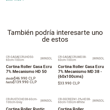
Aperturas:
7%
Bloqueo UV:
93%
Polyester:
100%
También podría interesarte uno
de estos
IMPORTANTE: AL SER PRODUCTOS FABRICADOS A
MEDIDAS LOS TIEMPOS DE ENTREGA SON DE 10 DÍAS
HÁBILES
CR-GASAECRUHD50-
CR-GASAECRUMD38-
|
WINSOL
|
WINSOL
60cm-100cm
60cm-100cm
VALORES REFLEJADOS NO CONSIDERAN
Cortina Roller Gasa Ecru
Cortina Roller Gasa Ecru
7% Mecanismo HD 50
7% Mecanismo MD 38 -
INSTALACIÓN.
(60x100cms)
$46.990 CLP
desde
$139.990 CLP
hasta
DESPACHOS EN REGIÓN METROPOLITANA EN MAIPO,
$33.990 CLP
TALAGANTE, CORDILLERA, MELIPILLA Y
PROVINCIAS FUERA DE SANTIAGO SE DEBE COTIZAR
CR-RUSTICHD38-60cm-
CR-SSCREEN1-3%-HD38-
|
WINSOL
|
WINSOL
INDEPENDIENTE.
100cm-Grey
60cm-100cm-White
Cortina Roller Rustic
Cortina Roller