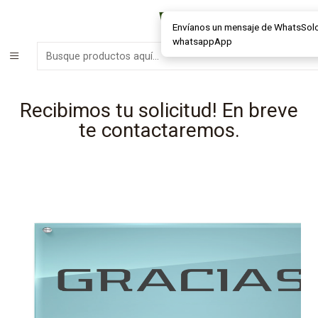
MÁS DE 15 AÑOS FABRICANDO E INSTALANDO SOLUCIONES DE
CRISTAL Y VENTANAS
Envíanos un mensaje de WhatsSol
whatsappApp
Inicio
Ventanas
Recibimos tu solicitud! En breve te contactaremos.
Recibimos tu solicitud! En breve
te contactaremos.