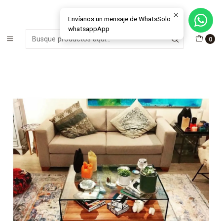
MÁS DE 15 AÑOS FABRICANDO E INSTALANDO SOLUCIONES DE
CRISTAL Y VENTANAS
Envíanos un mensaje de WhatsSolo
whatsappApp
Inicio
Muebles & Deco
Mesas de Centro
0
Mesa Centro modelo Corchete Cristal (madera nativa)