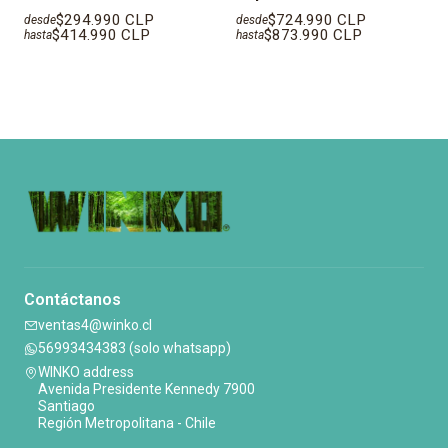
$294.990 CLP
$724.990 CLP
desde
desde
$414.990 CLP
$873.990 CLP
hasta
hasta
Contáctanos
ventas4@winko.cl
56993434383 (solo whatsapp)
WINKO address
Avenida Presidente Kennedy 7900
Santiago
Región Metropolitana - Chile