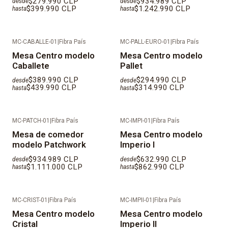
$279.990 CLP
$934.989 CLP
desde
desde
$399.990 CLP
$1.242.990 CLP
hasta
hasta
MC-CABALLE-01
|
Fibra País
MC-PALL-EURO-01
|
Fibra País
Mesa Centro modelo
Mesa Centro modelo
Caballete
Pallet
$389.990 CLP
$294.990 CLP
desde
desde
$439.990 CLP
$314.990 CLP
hasta
hasta
MC-PATCH-01
|
Fibra País
MC-IMPI-01
|
Fibra País
Mesa de comedor
Mesa Centro modelo
modelo Patchwork
Imperio I
$934.989 CLP
$632.990 CLP
desde
desde
$1.111.000 CLP
$862.990 CLP
hasta
hasta
MC-CRIST-01
|
Fibra País
MC-IMPII-01
|
Fibra País
Mesa Centro modelo
Mesa Centro modelo
Cristal
Imperio II