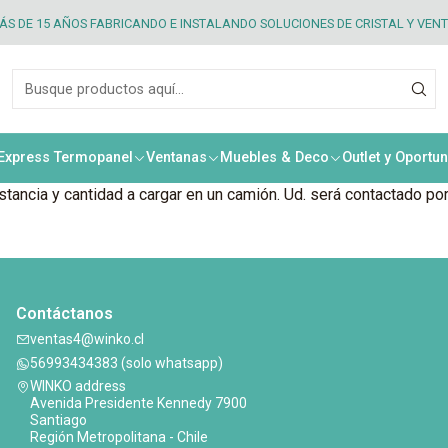
S DE 15 AÑOS FABRICANDO E INSTALANDO SOLUCIONES DE CRISTAL Y VEN
Política de Envíos
 Express Termopanel
Ventanas
Muebles & Deco
Outlet y Oportu
tancia y cantidad a cargar en un camión. Ud. será contactado por 
Contáctanos
ventas4@winko.cl
56993434383 (solo whatsapp)
WINKO address
Avenida Presidente Kennedy 7900
Santiago
Región Metropolitana - Chile