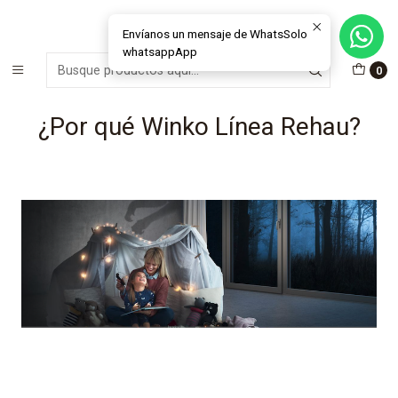
MÁS DE 15 AÑOS FABRICANDO E INSTALANDO SOLUCIONES DE
CRISTAL Y VENTANAS
Envíanos un mensaje de WhatsSolo
whatsappApp
Inicio
Ventanas
¿Por qué Winko Línea Rehau?
0
¿Por qué Winko Línea Rehau?