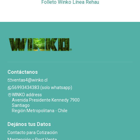
Folleto Winko Línea Rehau
Contáctanos
ventas4@winko.cl
56993434383 (solo whatsapp)
WINKO address
Avenida Presidente Kennedy 7900
Santiago
Región Metropolitana - Chile
Dejános tus Datos
Contacto para Cotización
Mantención y Post Venta