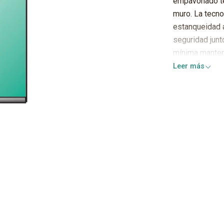
empavonado tem
muro. La tecno
estanqueidad a 
seguridad junto
mí­nima manten
Leer más
Se entrega kit 
perforados, to
tapa tornillos.
IMPORTANTE
* En caso de 
empavonada se
acumulación d
* Nuestros p
de camión, en
domicilio en 