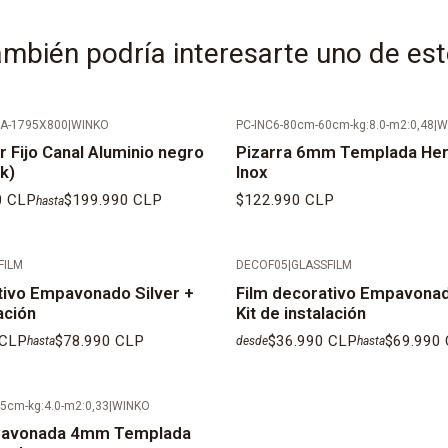
mbién podría interesarte uno de es
RA-1795X800
|
WINKO
PC-INC6-80cm-60cm-kg:8.0-m2:0,48
|
W
 Fijo Canal Aluminio negro
Pizarra 6mm Templada Her
k)
Inox
0 CLP
$199.990 CLP
$122.990 CLP
hasta
FILM
DECOF05
|
GLASSFILM
tivo Empavonado Silver +
Film decorativo Empavonad
ación
Kit de instalación
 CLP
$78.990 CLP
$36.990 CLP
$69.990
hasta
desde
hasta
5cm-kg:4.0-m2:0,33
|
WINKO
pavonada 4mm Templada