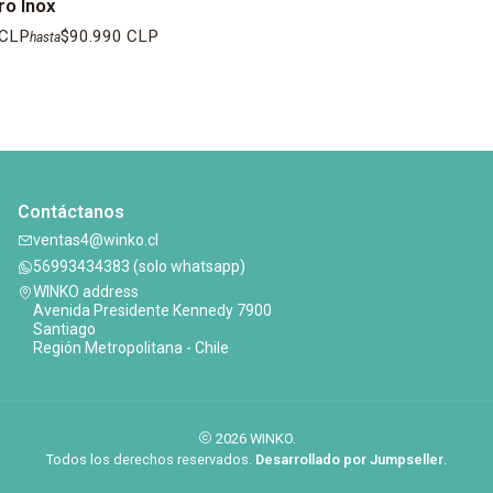
ro Inox
 CLP
$90.990 CLP
hasta
Contáctanos
ventas4@winko.cl
56993434383 (solo whatsapp)
WINKO address
Avenida Presidente Kennedy 7900
Santiago
Región Metropolitana - Chile
2026 WINKO.
Todos los derechos reservados.
Desarrollado por Jumpseller
.