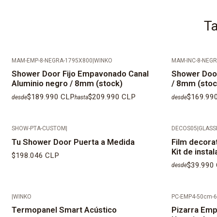
Ta
MAM-EMP-8-NEGRA-1795X800
|
WINKO
MAM-INC-8-NEG
Agotado
Shower Door Fijo Empavonado Canal
Shower Door
Aluminio negro / 8mm (stock)
/ 8mm (stoc
$189.990 CLP
$209.990 CLP
$169.99
desde
hasta
desde
SHOW-PTA-CUSTOM
|
DECOS05
|
GLASS
Tu Shower Door Puerta a Medida
Film decora
Kit de instal
$198.046 CLP
$39.990
desde
|
WINKO
PC-EMP4-50cm-6
Termopanel Smart Acústico
Pizarra Em