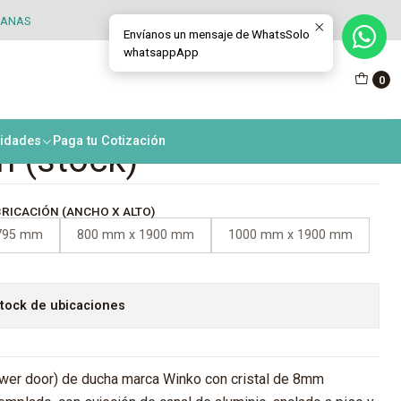
TANAS
Envíanos un mensaje de WhatsSolo
whatsappApp
r Door Fijo
0
vonado Canal Aluminio
nidades
Paga tu Cotización
 (stock)
RICACIÓN (ANCHO X ALTO)
795 mm
800 mm x 1900 mm
1000 mm x 1900 mm
tock de ubicaciones
er door) de ducha marca Winko con cristal de 8mm