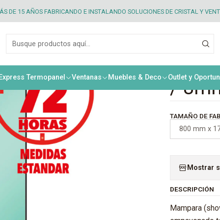
nado Canal Aluminio / 8mm (stock)
S DE 15 AÑOS FABRICANDO E INSTALANDO SOLUCIONES DE CRISTAL Y VEN
|
Showe
Empa
 Express Termopanel
Ventanas
Muebles & Deco
Outlet y Oportu
/ 8mm
TAMAÑO DE FAB
800 mm x 1
Mostrar s
DESCRIPCIÓN
Mampara (show