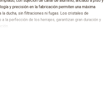
plado, con sujeción de canal de aluminio, anclado a piso y
logía y precisión en la fabricación permiten una máxima
la ducha, sin filtraciones ni fugas. Los cristales de
 a la perfección de los herrajes, garantizan gran duración y
ción.
de instalación que incluye cristal templado, perfiles
rnillos y tarugos, silicona transparente con fungicida y calzos
:
adquirir un shower door empavonado, la cara
 ubica por el lado exterior de la ducha, esto evita
e impurezas sobre la superficie del vidrio.
roductos al momento de despacho son entregados a pie
 recepción/conserjería de edificios o entrada de
casas. No se ingresa a las viviendas de los clientes.