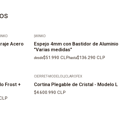
tos
INKO
|
WINKO
raje Acero
Espejo 4mm con Bastidor de Aluminio
"Varias medidas"
$51.990 CLP
$136.290 CLP
desde
hasta
CIERRET-MODELOL
|
CLAROFEX
o Frost +
Cortina Plegable de Cristal - Modelo L
$4.600.990 CLP
 CLP