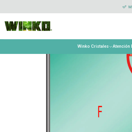
Inicio
Cristales
Shower Doors
Stock
Shower Door Fijo Empavo
MÁ
Winko Cristales
Atención