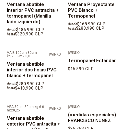
Ventana abatible
Ventana Proyectante
interior PVC antracita +
PVC Blanco +
termopanel (Manilla
Termopanel
lado izquierdo)
$168.990 CLP
desde
$283.990 CLP
hasta
$186.990 CLP
desde
$320.990 CLP
hasta
VAIB-100cm-80cm-
|
WINKO
|
WINKO
kg:20.0-m2:0,8
Termopanel Estándar
Ventana abatible
$16.890 CLP
interior dos hojas PVC
blanco + termopanel
$280.990 CLP
desde
$410.990 CLP
hasta
VEA-50cm-50cm-kg:6.0-
|
WINKO
|
WINKO
m2:0,25
(medidas especiales)
Ventana abatible
FRANCISCO NUÑEZ
exterior PVC antracita +
$26.763 CLP