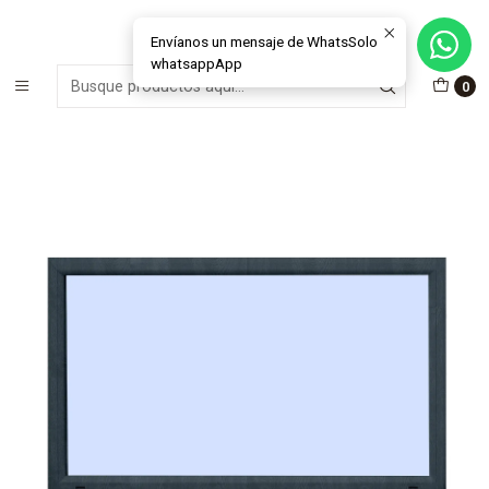
MÁS DE 15 AÑOS FABRICANDO E INSTALANDO SOLUCIONES DE
CRISTAL Y VENTANAS
Envíanos un mensaje de WhatsSolo
whatsappApp
Inicio
Ventanas
Fijas
0
Ventana Fija REHAU PVC Antracita + Termopanel