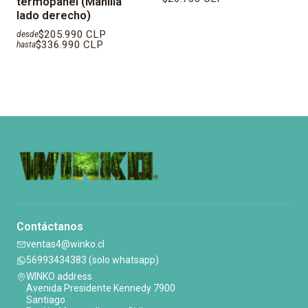
termopanel (Manilla
lado derecho)
$205.990 CLP
desde
$336.990 CLP
hasta
Contáctanos
ventas4@winko.cl
56993434383 (solo whatsapp)
WINKO address
Avenida Presidente Kennedy 7900
Santiago