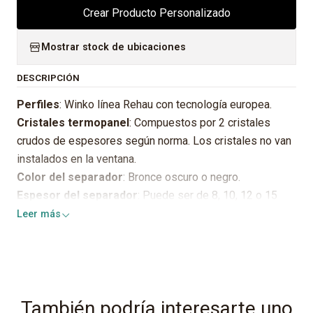
Crear Producto Personalizado
Mostrar stock de ubicaciones
DESCRIPCIÓN
Perfiles
: Winko línea Rehau con tecnología europea.
Cristales termopanel
: Compuestos por 2 cristales
crudos de espesores según norma. Los cristales no van
instalados en la ventana.
Color del separador
: Bronce oscuro o negro.
Espesor del separador
: Puede ser de 8, 10, 12 o 15
mm según stock y requerimiento técnico de la línea y
Leer más
tamaño de la ventana a cotizar.
KIT de instalación
: Cada ventana incluye cuñas, silicona
neutra para sello exterior, tornillos autoperforantes
especiales para anclaje mecánico, tapa tornillo en PVC y
También podría interesarte uno
deflectores para drenajes de agua.