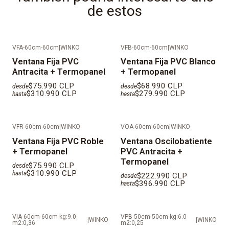
de estos
IMPORTANTE
: Al ser productos fabricados a medida,
los tiempos de despacho son de 25 días hábiles
aproximadamente desde la fecha que se valida el pago.
VFA-60cm-60cm
|
WINKO
VFB-60cm-60cm
|
WINKO
Ventana Fija PVC
Ventana Fija PVC Blanco
Antracita + Termopanel
+ Termopanel
$75.990 CLP
$68.990 CLP
desde
desde
$310.990 CLP
$279.990 CLP
hasta
hasta
VFR-60cm-60cm
|
WINKO
VOA-60cm-60cm
|
WINKO
Ventana Fija PVC Roble
Ventana Oscilobatiente
+ Termopanel
PVC Antracita +
Termopanel
$75.990 CLP
desde
$310.990 CLP
hasta
$222.990 CLP
desde
$396.990 CLP
hasta
VIA-60cm-60cm-kg:9.0-
VPB-50cm-50cm-kg:6.0-
|
WINKO
|
WINKO
m2:0,36
m2:0,25