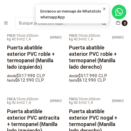
MÁS DE 15 AÑOS FABRICANDO E INSTALANDO SOLUCIONES DE
CRISTAL Y VENTANAS
Envíanos un mensaje de WhatsSolo
whatsappApp
Inicio
Ventanas
Puertas
Puertas Exterior
0
PAER-70cm-200cm-
PAER-70cm-200cm-
|
WINKO
|
WINKO
kg:42.0-m2:1,4
kg:42.0-m2:1,4
Puerta abatible
Puerta abatible
exterior PVC roble +
exterior PVC roble +
termopanel (Manilla
termopanel (Manilla
lado izquierdo)
lado derecho)
$517.990 CLP
$517.990 CLP
desde
desde
$612.990 CLP
$612.990 CLP
hasta
hasta
PAEA-70cm-200cm-
PAEN-70cm-200cm-
|
WINKO
|
WINKO
kg:42.0-m2:1,4
kg:42.0-m2:1,4
Puerta abatible
Puerta abatible
exterior PVC antracita
exterior PVC nogal +
+ termopanel (Manilla
termopanel (Manilla
lado izquierdo)
lado derecho)