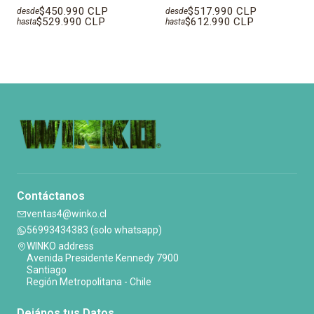
$450.990 CLP
$517.990 CLP
desde
desde
$529.990 CLP
$612.990 CLP
hasta
hasta
Contáctanos
ventas4@winko.cl
56993434383 (solo whatsapp)
WINKO address
Avenida Presidente Kennedy 7900
Santiago
Región Metropolitana - Chile
Dejános tus Datos