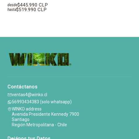
$445.990 CLP
desde
$519.990 CLP
hasta
Contáctanos
ventas4@winko.cl
56993434383 (solo whatsapp)
WINKO address
Avenida Presidente Kennedy 7900
Santiago
Región Metropolitana - Chile
Dejános tus Datos