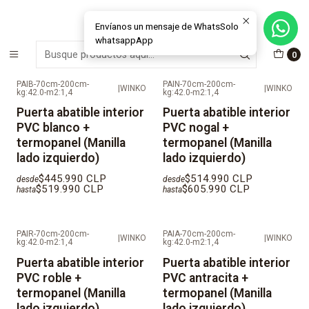
MÁS DE 15 AÑOS FABRICANDO E INSTALANDO SOLUCIONES DE
CRISTAL Y VENTANAS
Envíanos un mensaje de WhatsSolo
whatsappApp
Inicio
Ventanas
Puertas
Puertas Interior
0
PAIB-70cm-200cm-
PAIN-70cm-200cm-
|
WINKO
|
WINKO
kg:42.0-m2:1,4
kg:42.0-m2:1,4
Puerta abatible interior
Puerta abatible interior
PVC blanco +
PVC nogal +
termopanel (Manilla
termopanel (Manilla
lado izquierdo)
lado izquierdo)
$445.990 CLP
$514.990 CLP
desde
desde
$519.990 CLP
$605.990 CLP
hasta
hasta
PAIR-70cm-200cm-
PAIA-70cm-200cm-
|
WINKO
|
WINKO
kg:42.0-m2:1,4
kg:42.0-m2:1,4
Puerta abatible interior
Puerta abatible interior
PVC roble +
PVC antracita +
termopanel (Manilla
termopanel (Manilla
lado izquierdo)
lado izquierdo)