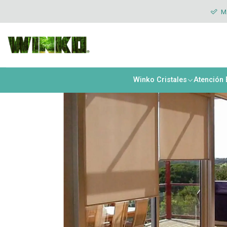
Inicio
Cortinas Roller
Deco
Cortina Roller New Natural Mecani
MÁ
Winko Cristales
Atención