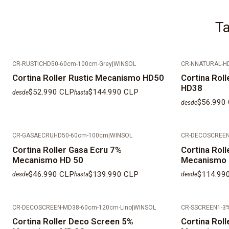
Ta
CR-RUSTICHD50-60cm-100cm-Grey
|
WINSOL
CR-NNATURAL-H
Cortina Roller Rustic Mecanismo HD50
Cortina Rol
HD38
$52.990 CLP
$144.990 CLP
desde
hasta
$56.990
desde
CR-GASAECRUHD50-60cm-100cm
|
WINSOL
CR-DECOSCREEN
Cortina Roller Gasa Ecru 7%
Cortina Rol
Mecanismo HD 50
Mecanismo 
$46.990 CLP
$139.990 CLP
$114.99
desde
hasta
desde
CR-DECOSCREEN-MD38-60cm-120cm-Lino
|
WINSOL
CR-SSCREEN1-3
Cortina Roller Deco Screen 5%
Cortina Rol