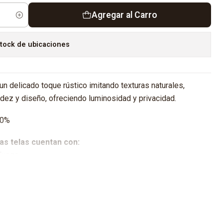
Agregar al Carro
tock de ubicaciones
un delicado toque rústico imitando texturas naturales,
dez y diseño, ofreciendo luminosidad y privacidad.
0%
as telas cuentan con:
 Fuego
 AL SER PRODUCTOS FABRICADOS A MEDIDAS LOS