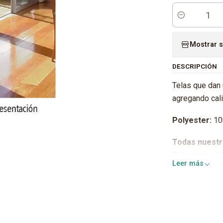
Cantidad
Mostrar s
DESCRIPCIÓN
Telas que dan 
agregando cali
Polyester:
10
Todas nuestr
Retardante al
Leer más
Antihongos
Antibacterial
Anti rayos UV
IMPORTANTE: