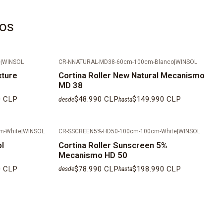
ENTREGA SON DE 10 DÍAS HÁBILES
tos
LEJADOS NO CONSIDERAN INSTALACIÓN.
N REGIÓN METROPOLITANA EN MAIPO, TALAGANTE,
 MELIPILLA Y PROVINCIAS FUERA DE SANTIAGO SE DEBE
e
|
WINSOL
CR-NNATURAL-MD38-60cm-100cm-Blanco
|
WINSOL
EPENDIENTE.
xture
Cortina Roller New Natural Mecanismo
MD 38
0 CLP
$48.990 CLP
$149.990 CLP
desde
hasta
m-White
|
WINSOL
CR-SSCREEN5%-HD50-100cm-100cm-White
|
WINSOL
ol
Cortina Roller Sunscreen 5%
Mecanismo HD 50
0 CLP
$78.990 CLP
$198.990 CLP
desde
hasta