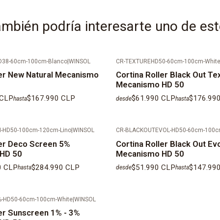
TIEMPOS DE 
mbién podría interesarte uno de es
VALORES REF
DESPACHOS E
CORDILLERA,
D38-60cm-100cm-Blanco
|
WINSOL
CR-TEXTUREHD50-60cm-100cm-Whit
COTIZAR IND
ler New Natural Mecanismo
Cortina Roller Black Out Te
Mecanismo HD 50
 CLP
$167.990 CLP
$61.990 CLP
$176.99
hasta
desde
hasta
-HD50-100cm-120cm-Lino
|
WINSOL
CR-BLACKOUTEVOL-HD50-60cm-100c
ler Deco Screen 5%
Cortina Roller Black Out Ev
HD 50
Mecanismo HD 50
0 CLP
$284.990 CLP
$51.990 CLP
$147.99
hasta
desde
hasta
%-HD50-60cm-100cm-White
|
WINSOL
ler Sunscreen 1% - 3%