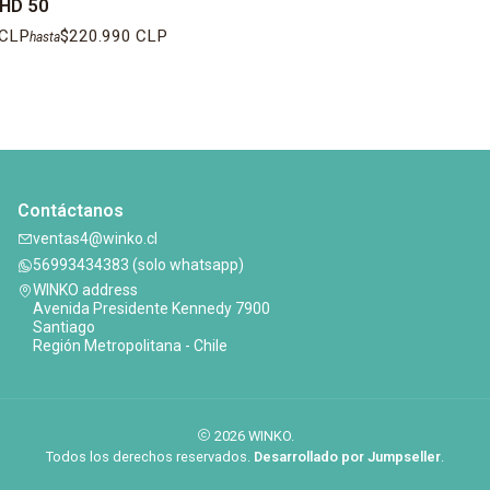
HD 50
 CLP
$220.990 CLP
hasta
Contáctanos
ventas4@winko.cl
56993434383 (solo whatsapp)
WINKO address
Avenida Presidente Kennedy 7900
Santiago
Región Metropolitana - Chile
2026 WINKO.
Todos los derechos reservados.
Desarrollado por Jumpseller
.