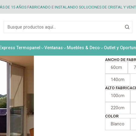
smo HD50
S DE 15 AÑOS FABRICANDO E INSTALANDO SOLUCIONES DE CRISTAL Y VEN
|
Corti
Meca
 Express Termopanel
Ventanas
Muebles & Deco
Outlet y Oportu
ANCHO DE FAB
60cm
140cm
ALTO FABRICAC
100cm
220cm
COLOR
Blanco