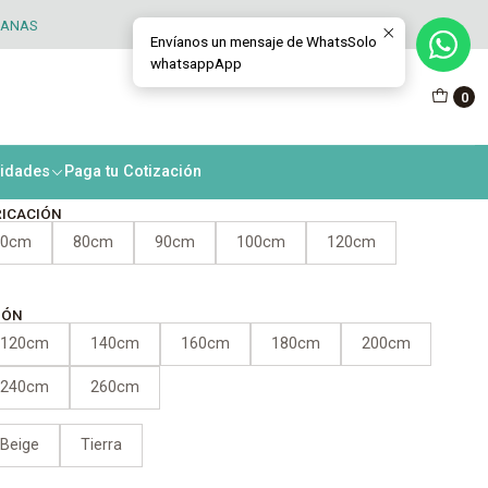
TANAS
Envíanos un mensaje de WhatsSolo
whatsappApp
na Roller New Natural
0
nismo HD50
nidades
Paga tu Cotización
RICACIÓN
70cm
80cm
90cm
100cm
120cm
IÓN
120cm
140cm
160cm
180cm
200cm
240cm
260cm
Beige
Tierra