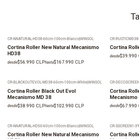
Ta
CR-NNATURAL-HD38-60cm-100cm-Blanco
|
WINSOL
CR-RUSTICMD38-
Cortina Roller New Natural Mecanismo
Cortina Rol
HD38
$39.990
desde
$56.990 CLP
$167.990 CLP
desde
hasta
CR-BLACKOUTEVOL-MD38-60cm-100cm-White
|
WINSOL
CR-DECOSCREEN
Cortina Roller Black Out Evol
Cortina Rol
Mecanismo MD 38
Mecanismo
$38.990 CLP
$102.990 CLP
$67.990
desde
hasta
desde
CR-NNATURAL-HD50-60cm-100cm-Blanco
|
WINSOL
CR-SSCREEN1-3
Cortina Roller New Natural Mecanismo
Cortina Rol