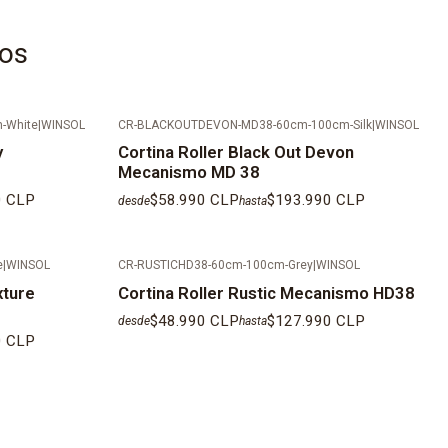
tos
 AL SER PRODUCTOS FABRICADOS A MEDIDAS LOS
ENTREGA SON DE 10 DÍAS HÁBILES
LEJADOS NO CONSIDERAN INSTALACIÓN.
-White
|
WINSOL
CR-BLACKOUTDEVON-MD38-60cm-100cm-Silk
|
WINSOL
y
Cortina Roller Black Out Devon
N REGIÓN METROPOLITANA EN MAIPO, TALAGANTE,
Mecanismo MD 38
 MELIPILLA Y PROVINCIAS FUERA DE SANTIAGO SE DEBE
0 CLP
$58.990 CLP
$193.990 CLP
desde
hasta
EPENDIENTE.
e
|
WINSOL
CR-RUSTICHD38-60cm-100cm-Grey
|
WINSOL
xture
Cortina Roller Rustic Mecanismo HD38
$48.990 CLP
$127.990 CLP
desde
hasta
0 CLP