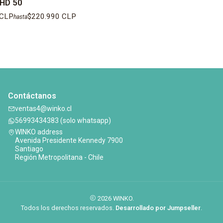
HD 50
 CLP
$220.990 CLP
hasta
Contáctanos
ventas4@winko.cl
56993434383 (solo whatsapp)
WINKO address
Avenida Presidente Kennedy 7900
Santiago
Región Metropolitana - Chile
2026 WINKO.
Todos los derechos reservados.
Desarrollado por Jumpseller
.