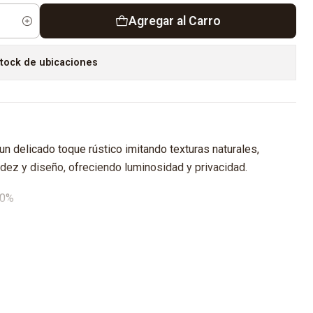
Agregar al Carro
tock de ubicaciones
un delicado toque rústico imitando texturas naturales,
dez y diseño, ofreciendo luminosidad y privacidad.
0%
as telas cuentan con:
 Fuego