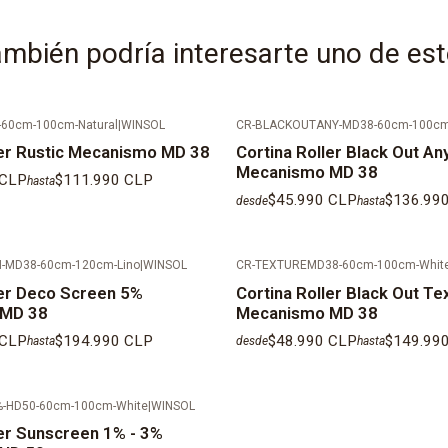
mbién podría interesarte uno de es
IMPORTANTE:
TIEMPOS DE 
VALORES REF
60cm-100cm-Natural
|
WINSOL
CR-BLACKOUTANY-MD38-60cm-100cm
ler Rustic Mecanismo MD 38
Cortina Roller Black Out An
DESPACHOS E
Mecanismo MD 38
 CLP
$111.990 CLP
hasta
CORDILLERA,
$45.990 CLP
$136.99
desde
hasta
COTIZAR IND
-MD38-60cm-120cm-Lino
|
WINSOL
CR-TEXTUREMD38-60cm-100cm-Whit
ler Deco Screen 5%
Cortina Roller Black Out Te
 MD 38
Mecanismo MD 38
 CLP
$194.990 CLP
$48.990 CLP
$149.99
hasta
desde
hasta
%-HD50-60cm-100cm-White
|
WINSOL
ler Sunscreen 1% - 3%