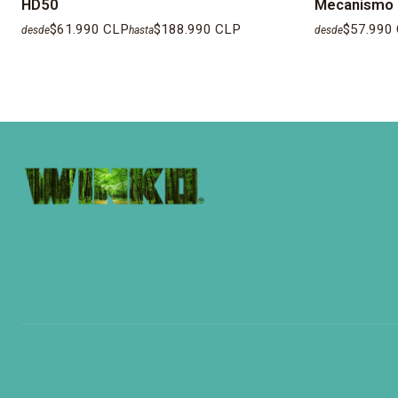
HD50
Mecanismo 
$61.990 CLP
$188.990 CLP
$57.990
desde
hasta
desde