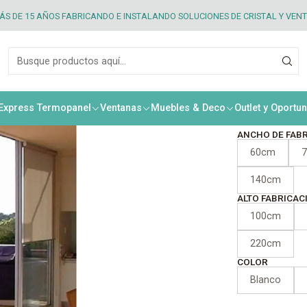
smo MD 38
S DE 15 AÑOS FABRICANDO E INSTALANDO SOLUCIONES DE CRISTAL Y VEN
|
Corti
Meca
 Express Termopanel
Ventanas
Muebles & Deco
Outlet y Oportu
ANCHO DE FAB
60cm
140cm
ALTO FABRICAC
100cm
220cm
COLOR
Blanco