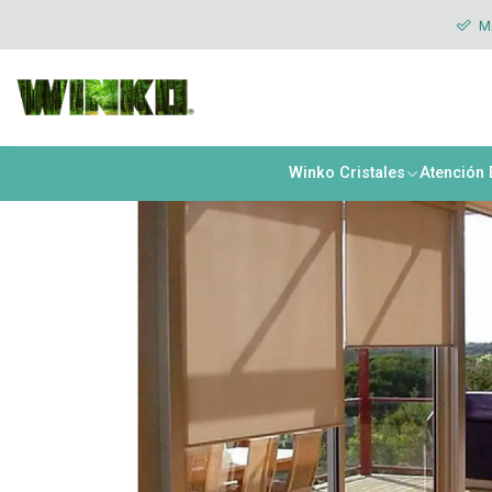
Inicio
Cortinas Roller
Deco
Cortina Roller New Natural Mecani
MÁ
Winko Cristales
Atención