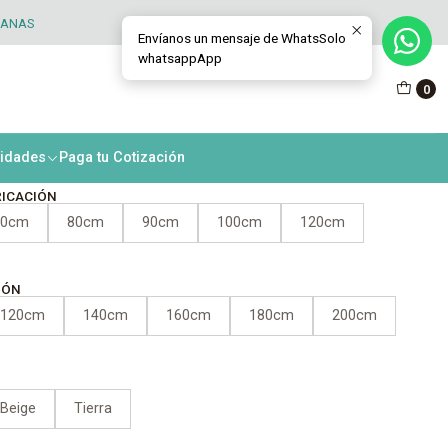
TANAS
Envíanos un mensaje de WhatsSolo
whatsappApp
na Roller New Natural
0
nismo MD 38
nidades
Paga tu Cotización
RICACIÓN
70cm
80cm
90cm
100cm
120cm
IÓN
120cm
140cm
160cm
180cm
200cm
Beige
Tierra