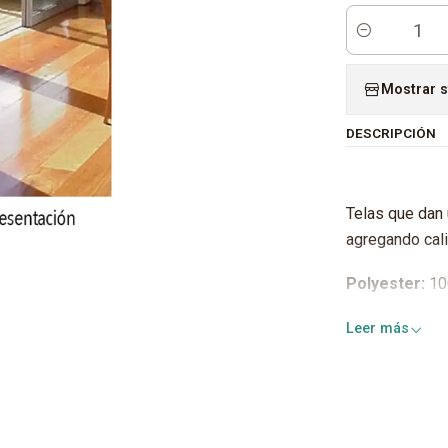
Cantidad
Mostrar s
DESCRIPCIÓN
Telas que dan 
agregando cali
Polyester:
10
Todas nuestr
Leer más
Retardante al
Antihongos
Antibacterial
Anti rayos UV