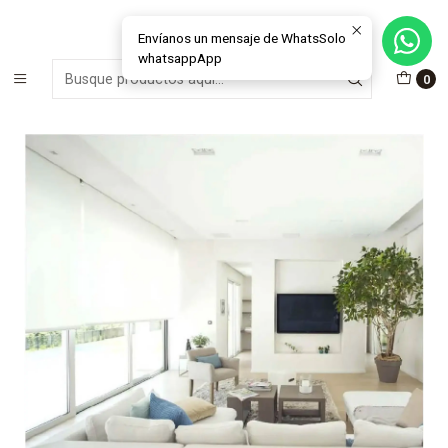
MÁS DE 15 AÑOS FABRICANDO E INSTALANDO SOLUCIONES DE
CRISTAL Y VENTANAS
Envíanos un mensaje de WhatsSolo
whatsappApp
Inicio
Cortinas Roller
Sunscreen
0
Cortina Roller Sunscreen 1% - 3% Mecanismo MD 38