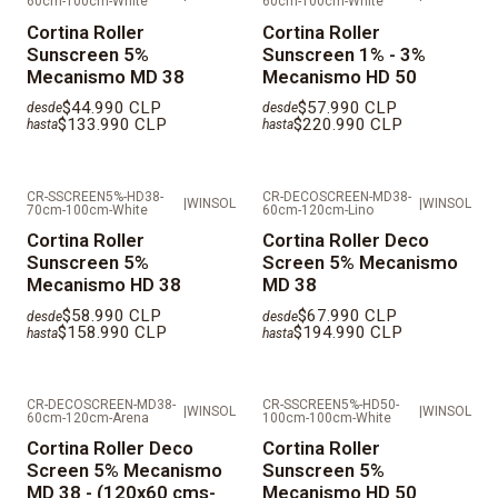
60cm-100cm-White
60cm-100cm-White
Hábiles
Cortina Roller
Cortina Roller
Sunscreen 5%
Sunscreen 1% - 3%
VALORES REFLEJADOS NO CONSIDERAN
Mecanismo MD 38
Mecanismo HD 50
INSTALACIÓN.
$44.990 CLP
$57.990 CLP
desde
desde
$133.990 CLP
$220.990 CLP
hasta
hasta
DESPACHOS EN REGIÓN METROPOLITANA EN MAIPO,
TALAGANTE, CORDILLERA, MELIPILLA Y
CR-SSCREEN5%-HD38-
CR-DECOSCREEN-MD38-
PROVINCIAS FUERA DE SANTIAGO SE DEBE COTIZAR
|
WINSOL
|
WINSOL
70cm-100cm-White
60cm-120cm-Lino
INDEPENDIENTE.
Cortina Roller
Cortina Roller Deco
Sunscreen 5%
Screen 5% Mecanismo
Mecanismo HD 38
MD 38
$58.990 CLP
$67.990 CLP
desde
desde
$158.990 CLP
$194.990 CLP
hasta
hasta
CR-DECOSCREEN-MD38-
CR-SSCREEN5%-HD50-
|
WINSOL
|
WINSOL
60cm-120cm-Arena
100cm-100cm-White
Cortina Roller Deco
Cortina Roller
Screen 5% Mecanismo
Sunscreen 5%
MD 38 - (120x60 cms-
Mecanismo HD 50