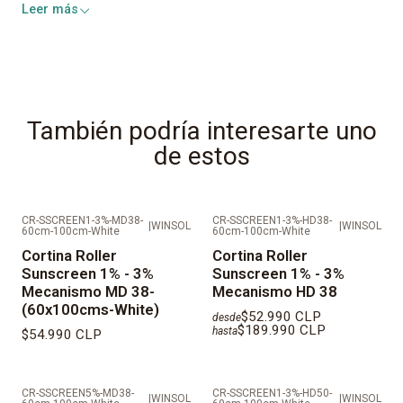
Leer más
Aperturas:
1%, 3%
Bloqueo UV:
99%, 97%
Polyester:
25%
También podría interesarte uno
de estos
PVC:
75%
Mantención:
Fácil de limpiar
CR-SSCREEN1-3%-MD38-
CR-SSCREEN1-3%-HD38-
|
WINSOL
|
WINSOL
60cm-100cm-White
60cm-100cm-White
Todas nuestras telas cuentan con:
Cortina Roller
Cortina Roller
Retardante al Fuego
Sunscreen 1% - 3%
Sunscreen 1% - 3%
Antihongos
Mecanismo MD 38-
Mecanismo HD 38
Antibacterial
(60x100cms-White)
$52.990 CLP
desde
Anti rayos UV
$189.990 CLP
hasta
$54.990 CLP
IMPORTANTE: AL SER PRODUCTOS FABRICADOS A
MEDIDAS LOS TIEMPOS DE ENTREGA SON DE 10 Días
CR-SSCREEN5%-MD38-
CR-SSCREEN1-3%-HD50-
|
WINSOL
|
WINSOL