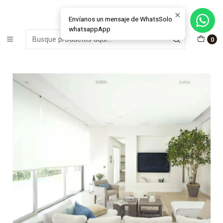
MÁS DE 15 AÑOS FABRICANDO E INSTALANDO SOLUCIONES DE
CRISTAL Y VENTANAS
Envíanos un mensaje de WhatsSolo
whatsappApp
Inicio
Merchant
Cortinas Roller
0
Cortina Roller Sunscreen 1% - 3% Mecanismo MD 38-
(60x100cms-White)