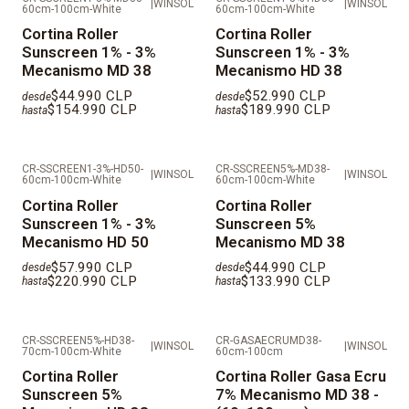
|
WINSOL
|
WINSOL
60cm-100cm-White
60cm-100cm-White
Todas nuestras telas cuentan con:
Cortina Roller
Cortina Roller
Retardante al Fuego
Sunscreen 1% - 3%
Sunscreen 1% - 3%
Antihongos
Mecanismo MD 38
Mecanismo HD 38
Antibacterial
$44.990 CLP
$52.990 CLP
desde
desde
Anti rayos UV
$154.990 CLP
$189.990 CLP
hasta
hasta
IMPORTANTE: AL SER PRODUCTOS FABRICADOS A
CR-SSCREEN1-3%-HD50-
CR-SSCREEN5%-MD38-
MEDIDAS LOS TIEMPOS DE ENTREGA SON DE 10 DÍAS
|
WINSOL
|
WINSOL
60cm-100cm-White
60cm-100cm-White
HÁBILES.
Cortina Roller
Cortina Roller
Sunscreen 1% - 3%
Sunscreen 5%
VALORES REFLEJADOS NO CONSIDERAN
Mecanismo HD 50
Mecanismo MD 38
INSTALACIÓN.
$57.990 CLP
$44.990 CLP
desde
desde
$220.990 CLP
$133.990 CLP
hasta
hasta
DESPACHOS EN REGIÓN METROPOLITANA EN MAIPO,
TALAGANTE, CORDILLERA, MELIPILLA Y
CR-SSCREEN5%-HD38-
CR-GASAECRUMD38-
|
WINSOL
|
WINSOL
PROVINCIAS FUERA DE SANTIAGO SE DEBE COTIZAR
70cm-100cm-White
60cm-100cm
INDEPENDIENTE.
Cortina Roller
Cortina Roller Gasa Ecru
Sunscreen 5%
7% Mecanismo MD 38 -