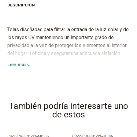
DESCRIPCIÓN
Telas diseñadas para filtrar la entrada de la luz solar y de
los rayos UV manteniendo un importante grado de
privacidad a la vez de proteger los elementos al interior
del hogar u oficina y asegurar una adecuada aislación
térmica.
Leer más
Aperturas:
1%, 3%
Bloqueo UV:
99%, 97%
Polyester:
25%
También podría interesarte uno
de estos
PVC:
75%
Mantención:
Fácil de limpiar
CR-SSCREEN1-3%-MD38-
CR-SSCREEN1-3%-HD38-