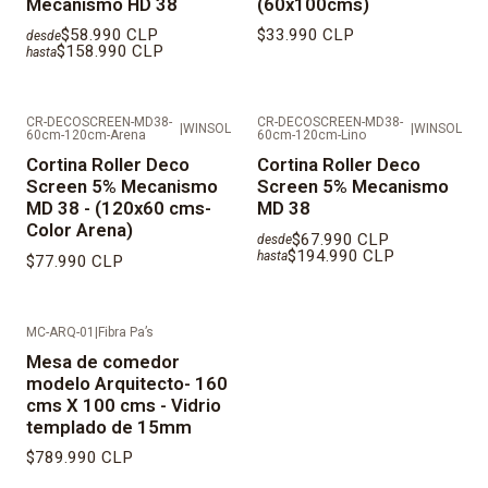
Mecanismo HD 38
(60x100cms)
$58.990 CLP
$33.990 CLP
desde
$158.990 CLP
hasta
CR-DECOSCREEN-MD38-
CR-DECOSCREEN-MD38-
|
WINSOL
|
WINSOL
60cm-120cm-Arena
60cm-120cm-Lino
Cortina Roller Deco
Cortina Roller Deco
Screen 5% Mecanismo
Screen 5% Mecanismo
MD 38 - (120x60 cms-
MD 38
Color Arena)
$67.990 CLP
desde
$194.990 CLP
hasta
$77.990 CLP
MC-ARQ-01
|
Fibra Pa’s
Mesa de comedor
modelo Arquitecto- 160
cms X 100 cms - Vidrio
templado de 15mm
$789.990 CLP