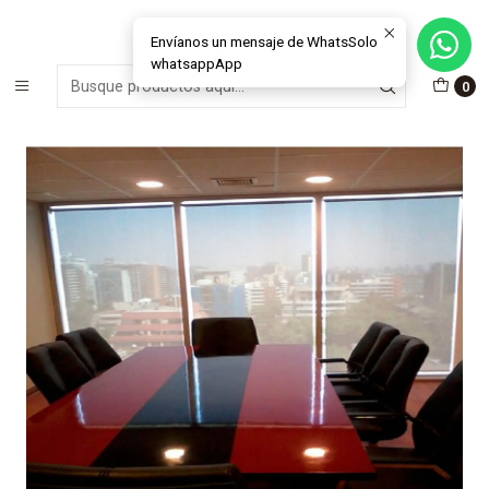
MÁS DE 15 AÑOS FABRICANDO E INSTALANDO SOLUCIONES DE
CRISTAL Y VENTANAS
Envíanos un mensaje de WhatsSolo
whatsappApp
Inicio
Cortinas Roller
Deco
0
Cortina Roller Tobacco 2 y 7% Mecanismo HD 38