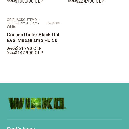
$198.990 CLP
$224.990 CLP
hasta
hasta
CR-BLACKOUTEVOL-
HD50-60cm-100cm-
|
WINSOL
White
Cortina Roller Black Out
Evol Mecanismo HD 50
$51.990 CLP
desde
$147.990 CLP
hasta
Contáctanos