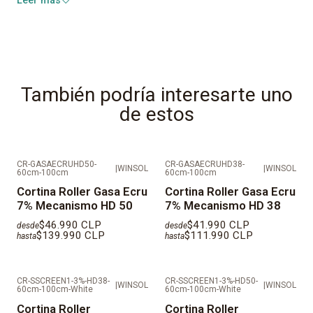
Leer más
Aperturas:
2% y 7%
Bloqueo UV:
98% y 93%
Polyester:
100%
También podría interesarte uno
IMPORTANTE: AL SER PRODUCTOS FABRICADOS A
de estos
MEDIDAS LOS TIEMPOS DE ENTREGA SON DE 10 DêAS
HçBILES
CR-GASAECRUHD50-
CR-GASAECRUHD38-
|
WINSOL
|
WINSOL
VALORES REFLEJADOS NO CONSIDERAN INSTALACIîN.
60cm-100cm
60cm-100cm
Cortina Roller Gasa Ecru
Cortina Roller Gasa Ecru
DESPACHOS EN REGIîN METROPOLITANA EN MAIPO,
7% Mecanismo HD 50
7% Mecanismo HD 38
TALAGANTE, CORDILLERA, MELIPILLA Y PROVINCIAS
$46.990 CLP
$41.990 CLP
desde
desde
$139.990 CLP
$111.990 CLP
hasta
hasta
FUERA DE SANTIAGO SE DEBE COTIZAR
INDEPENDIENTE.
CR-SSCREEN1-3%-HD38-
CR-SSCREEN1-3%-HD50-
|
WINSOL
|
WINSOL
60cm-100cm-White
60cm-100cm-White
Cortina Roller
Cortina Roller