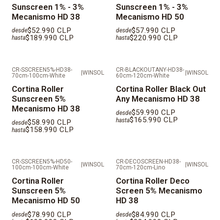
Sunscreen 1% - 3%
Sunscreen 1% - 3%
Mecanismo HD 38
Mecanismo HD 50
$52.990 CLP
$57.990 CLP
desde
desde
$189.990 CLP
$220.990 CLP
hasta
hasta
CR-SSCREEN5%-HD38-
CR-BLACKOUTANY-HD38-
|
WINSOL
|
WINSOL
70cm-100cm-White
60cm-120cm-White
Cortina Roller
Cortina Roller Black Out
Sunscreen 5%
Any Mecanismo HD 38
Mecanismo HD 38
$59.990 CLP
desde
$165.990 CLP
hasta
$58.990 CLP
desde
$158.990 CLP
hasta
CR-SSCREEN5%-HD50-
CR-DECOSCREEN-HD38-
|
WINSOL
|
WINSOL
100cm-100cm-White
70cm-120cm-Lino
Cortina Roller
Cortina Roller Deco
Sunscreen 5%
Screen 5% Mecanismo
Mecanismo HD 50
HD 38
$78.990 CLP
$84.990 CLP
desde
desde