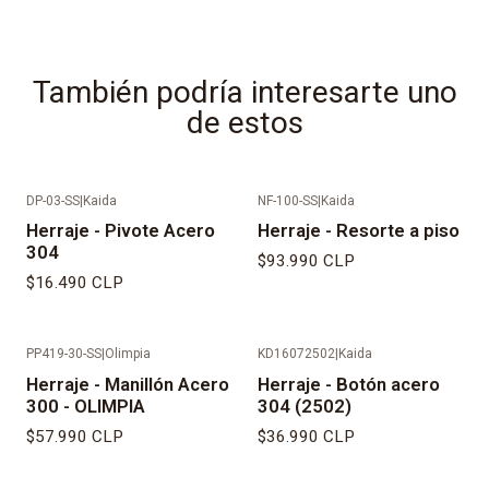
También podría interesarte uno
de estos
DP-03-SS
|
Kaida
NF-100-SS
|
Kaida
Herraje - Pivote Acero
Herraje - Resorte a piso
304
$93.990 CLP
$16.490 CLP
PP419-30-SS
|
Olimpia
KD16072502
|
Kaida
Herraje - Manillón Acero
Herraje - Botón acero
300 - OLIMPIA
304 (2502)
$57.990 CLP
$36.990 CLP