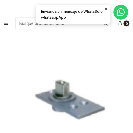
MÁS DE 15 AÑOS FABRICANDO E INSTALANDO SOLUCIONES DE
CRISTAL Y VENTANAS
Envíanos un mensaje de WhatsSolo
whatsappApp
Inicio
Materiales e Insumos Cristales
Herrajes
0
Herraje - Pivote