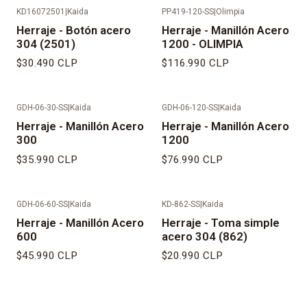
KD16072501
|
Kaida
PP419-120-SS
|
Olimpia
Herraje - Botón acero
Herraje - Manillón Acero
304 (2501)
1200 - OLIMPIA
$30.490 CLP
$116.990 CLP
GDH-06-30-SS
|
Kaida
GDH-06-120-SS
|
Kaida
Herraje - Manillón Acero
Herraje - Manillón Acero
300
1200
$35.990 CLP
$76.990 CLP
GDH-06-60-SS
|
Kaida
KD-862-SS
|
Kaida
Herraje - Manillón Acero
Herraje - Toma simple
600
acero 304 (862)
$45.990 CLP
$20.990 CLP