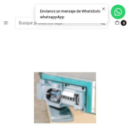
MÁS DE 15 AÑOS FABRICANDO E INSTALANDO SOLUCIONES DE
CRISTAL Y VENTANAS
Envíanos un mensaje de WhatsSolo
whatsappApp
Inicio
Materiales e Insumos Cristales
Herrajes
0
Herraje - Resorte a piso