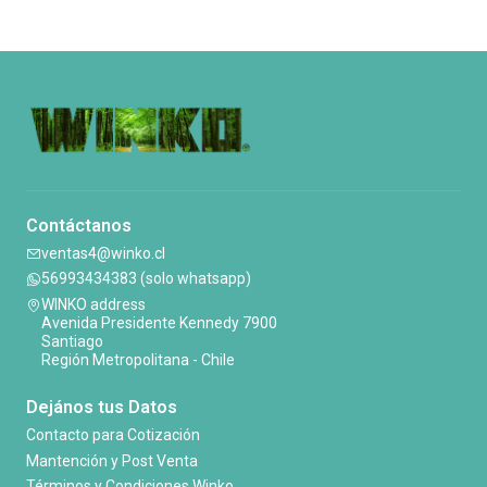
Contáctanos
ventas4@winko.cl
56993434383 (solo whatsapp)
WINKO address
Avenida Presidente Kennedy 7900
Santiago
Región Metropolitana - Chile
Dejános tus Datos
Contacto para Cotización
Mantención y Post Venta
Términos y Condiciones Winko