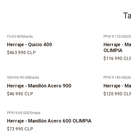
Ta
FS-03-400
|
Kaida
PP419-120-SS
|
Ol
Agotado
Herraje - Quicio 400
Herraje - Ma
OLIMPIA
$463.990 CLP
$116.990 CL
GDH-06-90-SS
|
Kaida
PP419-180-SS
|
ol
Herraje - Manillón Acero 900
Herraje - M
$46.990 CLP
$120.990 CL
PP419-60-SS
|
Olimpia
Herraje - Manillón Acero 600 OLIMPIA
$73.990 CLP