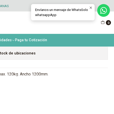
TANAS
Envíanos un mensaje de WhatsSolo
whatsappApp
je - Quicio 120
0
Agregar al Carro
nidades
Paga tu Cotización
tock de ubicaciones
max. 120kg. Ancho 1200mm.