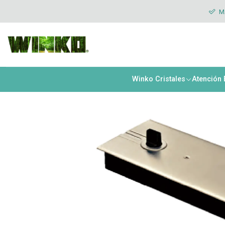
Inicio
Materiales e Insumos Cristales
Herrajes
Herraje - Quicio 1
MÁ
Winko Cristales
Atención