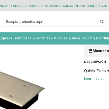
20
S DE 15 AÑOS FABRICANDO E INSTALANDO SOLUCIONES DE CRISTAL Y VEN
|
Herra
 Express Termopanel
Ventanas
Muebles & Deco
Outlet y Oportu
Cantidad
Mostrar s
DESCRIPCIÓN
Quicio. Peso 
Leer más