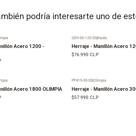
mbién podría interesarte uno de es
impia
GDH-06-120-SS
|
Kaida
nillón Acero 1200 -
Herraje - Manillón Acero 1
$76.990 CLP
P
impia
PP419-30-SS
|
Olimpia
anillón Acero 1800 OLIMPIA
Herraje - Manillón Acero 3
P
$57.990 CLP