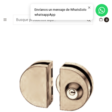
MÁS DE 15 AÑOS FABRICANDO E INSTALANDO SOLUCIONES DE
CRISTAL Y VENTANAS
Envíanos un mensaje de WhatsSolo
whatsappApp
Inicio
Materiales e Insumos Cristales
Herrajes
0
Herraje - Cerradura para cristal