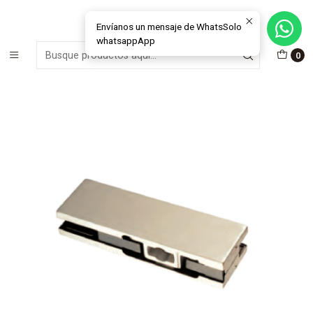
MÁS DE 15 AÑOS FABRICANDO E INSTALANDO SOLUCIONES DE
CRISTAL Y VENTANAS
Envíanos un mensaje de WhatsSolo
whatsappApp
Inicio
Materiales e Insumos Cristales
Herrajes
0
Herraje - Herraje inferior acero 304