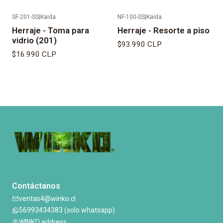
SF-201-SS
|
Kaida
NF-100-SS
|
Kaida
Herraje - Toma para
Herraje - Resorte a piso
vidrio (201)
$93.990 CLP
$16.990 CLP
Contáctanos
ventas4@winko.cl
56993434383 (solo whatsapp)
WINKO address