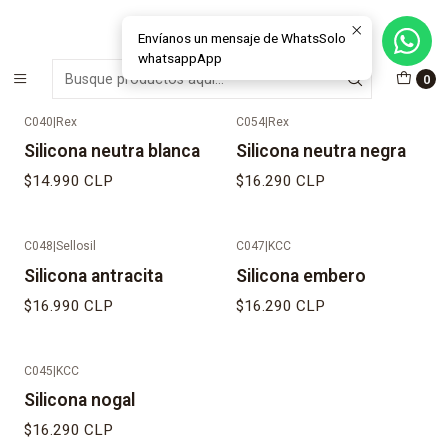
MÁS DE 15 AÑOS FABRICANDO E INSTALANDO SOLUCIONES DE
CRISTAL Y VENTANAS
Envíanos un mensaje de WhatsSolo
whatsappApp
Inicio
Materiales e Insumos Ventanas
Siliconas
0
C040
|
Rex
C054
|
Rex
Silicona neutra blanca
Silicona neutra negra
$14.990 CLP
$16.290 CLP
C048
|
Sellosil
C047
|
KCC
Silicona antracita
Silicona embero
$16.990 CLP
$16.290 CLP
C045
|
KCC
Silicona nogal
$16.290 CLP