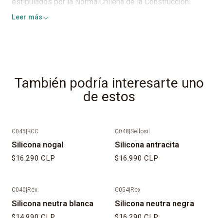
estipulados por la Norma Chilena de la Construcción.
Leer más
También podría interesarte uno
de estos
C045
|
KCC
C048
|
Sellosil
Silicona nogal
Silicona antracita
$16.290 CLP
$16.990 CLP
C040
|
Rex
C054
|
Rex
Silicona neutra blanca
Silicona neutra negra
$14.990 CLP
$16.290 CLP