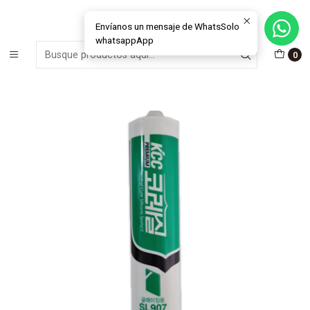
MÁS DE 15 AÑOS FABRICANDO E INSTALANDO SOLUCIONES DE
CRISTAL Y VENTANAS
Envíanos un mensaje de WhatsSolo
whatsappApp
Inicio
Materiales e Insumos Ventanas
Siliconas
0
Silicona embero