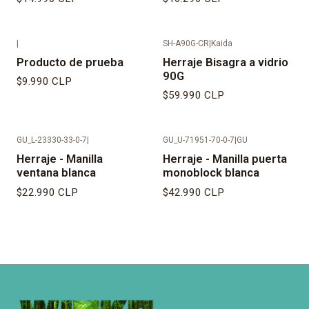
|
SH-A90G-CR
|
Kaida
Producto de prueba
Herraje Bisagra a vidrio
90G
$9.990 CLP
$59.990 CLP
GU_L-23330-33-0-7
|
GU_U-71951-70-0-7
|
GU
Herraje - Manilla
Herraje - Manilla puerta
ventana blanca
monoblock blanca
$22.990 CLP
$42.990 CLP