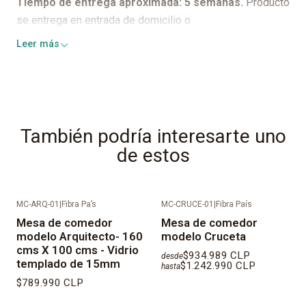
Tiempo de entrega aproximada: 5 semanas.
Producto
se entrega en entrada de domicilio o
conserjería/recepción.
Leer más
También podría interesarte uno
de estos
MC-ARQ-01
|
Fibra Pa’s
MC-CRUCE-01
|
Fibra País
Mesa de comedor
Mesa de comedor
modelo Arquitecto- 160
modelo Cruceta
cms X 100 cms - Vidrio
$934.989 CLP
desde
templado de 15mm
$1.242.990 CLP
hasta
$789.990 CLP