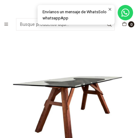
MÁS DE 15 AÑOS FABRICANDO E INSTALANDO SOLUCIONES DE
CRISTAL Y VENTANAS
Envíanos un mensaje de WhatsSolo
whatsappApp
Inicio
Muebles & Deco
Mesas de Comedor
0
Mesa de comedor modelo Arquitecto