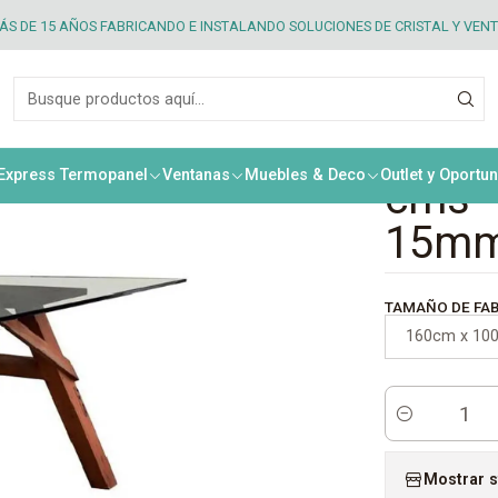
60 cms X 100 cms - Vidrio templado de 15mm
S DE 15 AÑOS FABRICANDO E INSTALANDO SOLUCIONES DE CRISTAL Y VEN
|
Mesa
Arqui
 Express Termopanel
Ventanas
Muebles & Deco
Outlet y Oportu
cms -
15m
TAMAÑO DE FAB
160cm x 100
Cantidad
Mostrar s