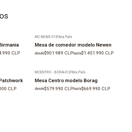
tos
MC-NEWE-01
|
Fibra País
Birmania
Mesa de comedor modelo Newen
4.990 CLP
$901.989 CLP
$1.451.990 CLP
desde
hasta
MCENTRO - BORA-01
|
Fibra País
Patchwork
Mesa Centro modelo Borag
.000 CLP
$579.990 CLP
$669.990 CLP
desde
hasta