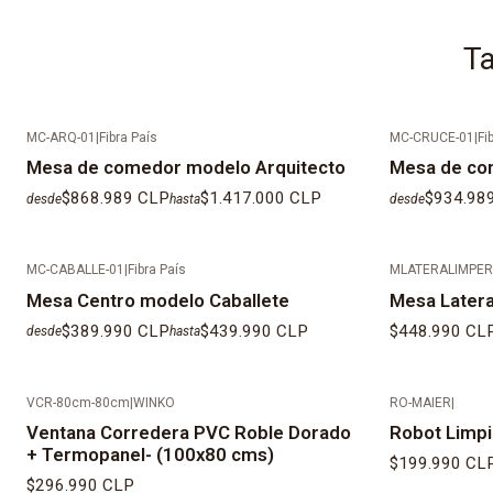
Ta
MC-ARQ-01
|
Fibra País
MC-CRUCE-01
|
Fi
Mesa de comedor modelo Arquitecto
Mesa de co
$868.989 CLP
$1.417.000 CLP
$934.98
desde
hasta
desde
MC-CABALLE-01
|
Fibra País
MLATERALIMPER
Mesa Centro modelo Caballete
Mesa Latera
$389.990 CLP
$439.990 CLP
$448.990 CL
desde
hasta
VCR-80cm-80cm
|
WINKO
RO-MAIER
|
Ventana Corredera PVC Roble Dorado
Robot Limpi
+ Termopanel- (100x80 cms)
$199.990 CL
$296.990 CLP