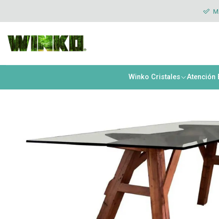
Inicio
Merchant
Mesas
Mesa de comedor modelo Arquitecto- 1
MÁ
Winko Cristales
Atención