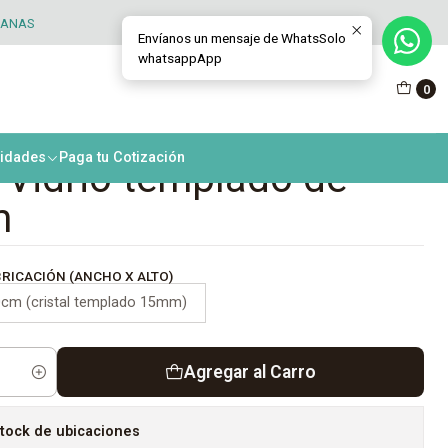
TANAS
Envíanos un mensaje de WhatsSolo
whatsappApp
 de comedor modelo
0
tecto- 160 cms X 100
nidades
Paga tu Cotización
 Vidrio templado de
m
RICACIÓN (ANCHO X ALTO)
cm (cristal templado 15mm)
Agregar al Carro
tock de ubicaciones