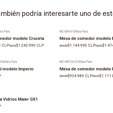
mbién podría interesarte uno de es
bra País
MC-BIR-01
|
Fibra País
medor modelo Cruceta
Mesa de comedor modelo 
9 CLP
$1.242.990 CLP
$1.144.990 CLP
$1.47
hasta
desde
hasta
IO
|
Fibra País
MC-PATCH-01
|
Fibra País
l modelo Imperio
Mesa de comedor modelo 
P
$934.989 CLP
$1.111
desde
hasta
a Vidrios Maier GX1
P