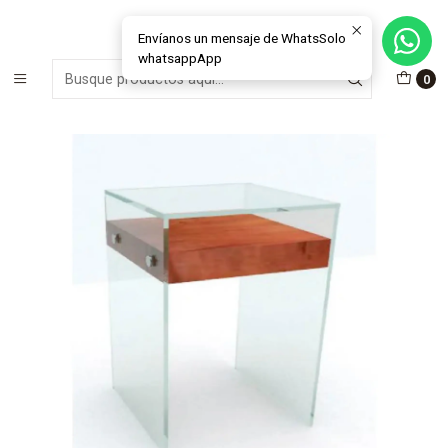
MÁS DE 15 AÑOS FABRICANDO E INSTALANDO SOLUCIONES DE
CRISTAL Y VENTANAS
Envíanos un mensaje de WhatsSolo
whatsappApp
Inicio
Muebles & Deco
Mesas Laterales
0
Mesa Lateral modelo Corchete