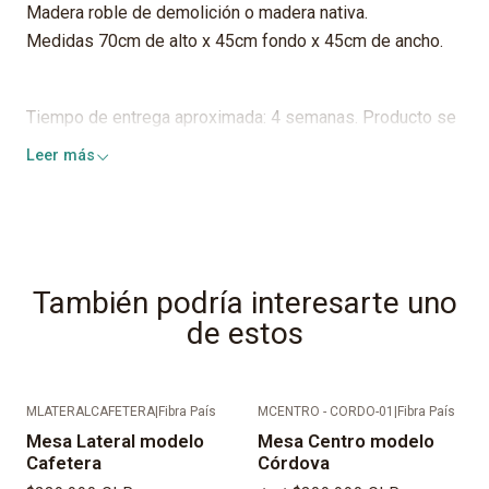
Madera roble de demolición o madera nativa.
Medidas 70cm de alto x 45cm fondo x 45cm de ancho.
Tiempo de entrega aproximada: 4 semanas. Producto se
entrega en entrada de domicilio o conserjería/recepción.
Leer más
También podría interesarte uno
de estos
MLATERALCAFETERA
|
Fibra País
MCENTRO - CORDO-01
|
Fibra País
Mesa Lateral modelo
Mesa Centro modelo
Cafetera
Córdova