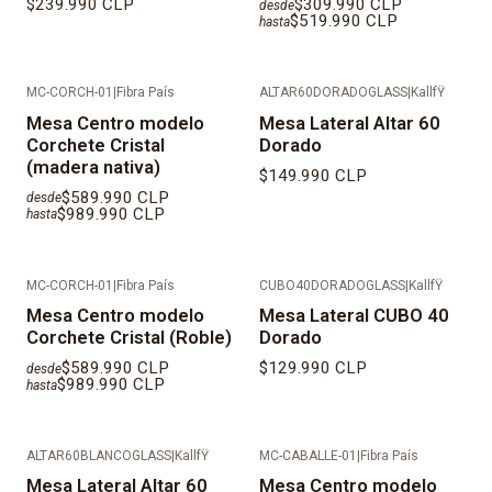
$239.990 CLP
$309.990 CLP
desde
$519.990 CLP
hasta
MC-CORCH-01
|
Fibra País
ALTAR60DORADOGLASS
|
KallfŸ
Mesa Centro modelo
Mesa Lateral Altar 60
Corchete Cristal
Dorado
(madera nativa)
$149.990 CLP
$589.990 CLP
desde
$989.990 CLP
hasta
MC-CORCH-01
|
Fibra País
CUBO40DORADOGLASS
|
KallfŸ
Mesa Centro modelo
Mesa Lateral CUBO 40
Corchete Cristal (Roble)
Dorado
$589.990 CLP
$129.990 CLP
desde
$989.990 CLP
hasta
ALTAR60BLANCOGLASS
|
KallfŸ
MC-CABALLE-01
|
Fibra País
Mesa Lateral Altar 60
Mesa Centro modelo