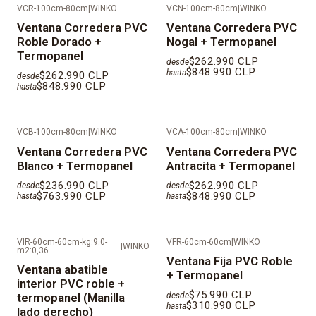
VCR-100cm-80cm
|
WINKO
VCN-100cm-80cm
|
WINKO
de la ventana a cotizar.
Ventana Corredera PVC
Ventana Corredera PVC
Roble Dorado +
Nogal + Termopanel
Color de las manillas:
Negras
Termopanel
$262.990 CLP
desde
$848.990 CLP
hasta
$262.990 CLP
desde
KIT de instalaci
ó
n:
Cada ventana incluye cuñas, silicona
$848.990 CLP
hasta
neutra para sello exterior, tornillos autoperforantes
especiales para anclaje mecánico, tapa tornillo en PVC,
deflectores para drenajes de agua y manilla (si
VCB-100cm-80cm
|
WINKO
VCA-100cm-80cm
|
WINKO
Ventana Corredera PVC
Ventana Corredera PVC
corresponde).
Blanco + Termopanel
Antracita + Termopanel
IMPORTANTE: Al ser productos fabricados a medida,
$236.990 CLP
$262.990 CLP
desde
desde
$763.990 CLP
$848.990 CLP
hasta
hasta
los tiempos de despacho son de 25
días
h
á
biles
aproximadamente desde la fecha que se valida el
pago.
VIR-60cm-60cm-kg:9.0-
VFR-60cm-60cm
|
WINKO
|
WINKO
m2:0,36
Ventana Fija PVC Roble
Ventana abatible
+ Termopanel
interior PVC roble +
$75.990 CLP
desde
termopanel (Manilla
$310.990 CLP
hasta
lado derecho)