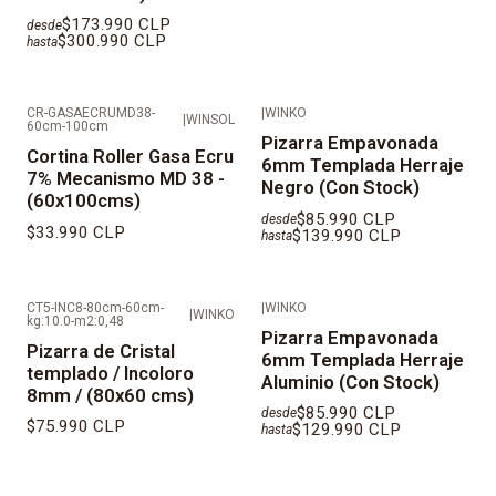
$173.990 CLP
desde
$300.990 CLP
hasta
CR-GASAECRUMD38-
|
WINKO
|
WINSOL
60cm-100cm
Pizarra Empavonada
Cortina Roller Gasa Ecru
6mm Templada Herraje
7% Mecanismo MD 38 -
Negro (Con Stock)
(60x100cms)
$85.990 CLP
desde
$33.990 CLP
$139.990 CLP
hasta
CT5-INC8-80cm-60cm-
|
WINKO
|
WINKO
kg:10.0-m2:0,48
Pizarra Empavonada
Pizarra de Cristal
6mm Templada Herraje
templado / Incoloro
Aluminio (Con Stock)
8mm / (80x60 cms)
$85.990 CLP
desde
$75.990 CLP
$129.990 CLP
hasta