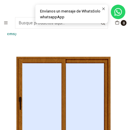
MÁS DE 15 AÑOS FABRICANDO E INSTALANDO SOLUCIONES DE
CRISTAL Y VENTANAS
Envíanos un mensaje de WhatsSolo
whatsappApp
Inicio
Outlet y Oportunidades
Outlet Ventanas
Ventanas PVC
0
Ventana Corredera PVC Roble Dorado + Termopanel- (100x80
cms)