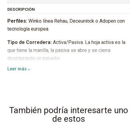
DESCRIPCIÓN
Perfiles:
Winko línea Rehau, Deceuninck o Adopen con
tecnología europea.
Tipo de Corredera:
Activa/Pasiva. La hoja activa es la
que tiene la manilla, la pasiva se abre y se cierra
desplazando un pasador.
Leer más
Herrajes:
GU/Roto/Pabose o equivalentes.
Cristales termopanel:
Compuestos por 2 cristales
crudos de espesores según norma. Los cristales no van
instalados en la ventana.
También podría interesarte uno
Color del separador:
Bronce claro, oscuro o negro
de estos
Espesor del separador:
Puede ser de 8-1-12 o 15 mm
según stock y requerimiento técnico de la línea y tamaño