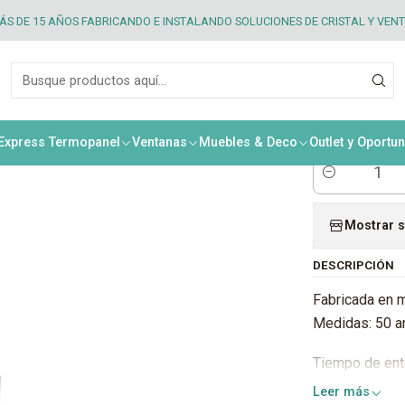
S DE 15 AÑOS FABRICANDO E INSTALANDO SOLUCIONES DE CRISTAL Y VEN
|
Silla
Camp
 Express Termopanel
Ventanas
Muebles & Deco
Outlet y Oportu
Cantidad
Mostrar s
DESCRIPCIÓN
Fabricada en m
Medidas: 50 an
Tiempo de ent
Leer más