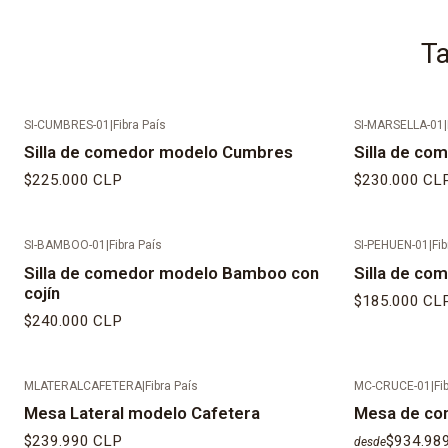
Ta
SI-CUMBRES-01
|
Fibra País
SI-MARSELLA-01
|
Silla de comedor modelo Cumbres
Silla de co
$225.000 CLP
$230.000 CL
SI-BAMBOO-01
|
Fibra País
SI-PEHUEN-01
|
Fib
Silla de comedor modelo Bamboo con
Silla de co
cojín
$185.000 CL
$240.000 CLP
MLATERALCAFETERA
|
Fibra País
MC-CRUCE-01
|
Fi
Mesa Lateral modelo Cafetera
Mesa de co
$239.990 CLP
$934.98
desde