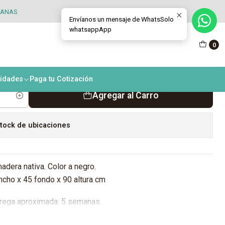
TANAS
Envíanos un mensaje de WhatsSolo
whatsappApp
 de comedor modelo
0
era
nidades
Paga tu Cotización
Agregar al Carro
tock de ubicaciones
adera nativa. Color a negro.
cho x 45 fondo x 90 altura cm
rega aproximada: 5 semanas.