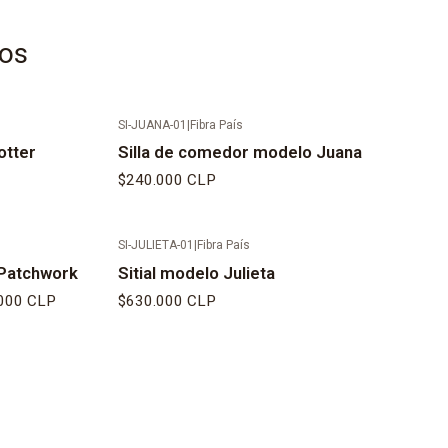
tos
SI-JUANA-01
|
Fibra País
otter
Silla de comedor modelo Juana
$240.000 CLP
SI-JULIETA-01
|
Fibra País
Patchwork
Sitial modelo Julieta
.000 CLP
$630.000 CLP