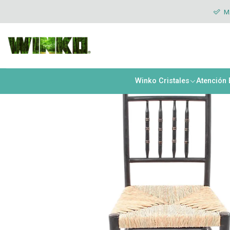
Inicio
Muebles & Deco
Sillas
Silla de comedor modelo Campera
MÁ
Winko Cristales
Atención