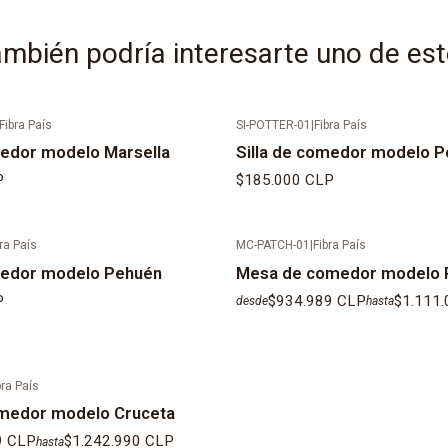
mbién podría interesarte uno de es
Fibra País
SI-POTTER-01
|
Fibra País
medor modelo Marsella
Silla de comedor modelo P
P
$185.000 CLP
ra País
MC-PATCH-01
|
Fibra País
medor modelo Pehuén
Mesa de comedor modelo 
P
$934.989 CLP
$1.111
desde
hasta
bra País
medor modelo Cruceta
9 CLP
$1.242.990 CLP
hasta