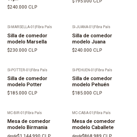
$195.000 CLP
$240.000 CLP
SI-MARSELLA-01
|
Fibra País
SI-JUANA-01
|
Fibra País
Silla de comedor
Silla de comedor
modelo Marsella
modelo Juana
$230.000 CLP
$240.000 CLP
SI-POTTER-01
|
Fibra País
SI-PEHUEN-01
|
Fibra País
Silla de comedor
Silla de comedor
modelo Potter
modelo Pehuén
$185.000 CLP
$185.000 CLP
MC-BIR-01
|
Fibra País
MC-CABA-01
|
Fibra País
Mesa de comedor
Mesa de comedor
modelo Birmania
modelo Caballete
$1.144.990 CLP
$868.989 CLP
desde
desde