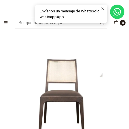
MÁS DE 15 AÑOS FABRICANDO E INSTALANDO SOLUCIONES DE
CRISTAL Y VENTANAS
Envíanos un mensaje de WhatsSolo
whatsappApp
Inicio
Muebles & Deco
Sillas
0
Silla de comedor modelo Cumbres