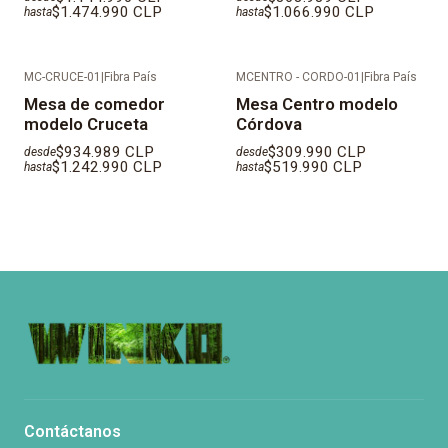
$1.474.990 CLP
$1.066.990 CLP
hasta
hasta
MC-CRUCE-01
|
Fibra País
MCENTRO - CORDO-01
|
Fibra País
Mesa de comedor
Mesa Centro modelo
modelo Cruceta
Córdova
$934.989 CLP
$309.990 CLP
desde
desde
$1.242.990 CLP
$519.990 CLP
hasta
hasta
Contáctanos