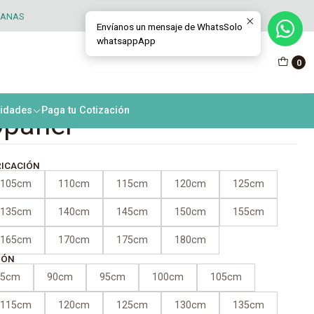
TANAS
Envíanos un mensaje de WhatsSolo
whatsappApp
na abatible exterior dos
0
 PVC blanco +
nidades
Paga tu Cotización
opanel
RICACIÓN
105cm
110cm
115cm
120cm
125cm
135cm
140cm
145cm
150cm
155cm
165cm
170cm
175cm
180cm
IÓN
85cm
90cm
95cm
100cm
105cm
115cm
120cm
125cm
130cm
135cm