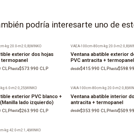
Cristales te
según norma. L
Color del sep
mbién podría interesarte uno de es
Espesor del 
requerimiento 
m-kg:20.0-m2:0,8
|
WINKO
VAEA-100cm-80cm-kg:20.0-m2:0,8
|
WI
ible exterior dos hojas
Ventana abatible exterior d
Color de las 
 termopanel
PVC antracita + termopane
KIT de instala
0 CLP
$573.990 CLP
$415.990 CLP
$598.9
hasta
desde
hasta
exterior, torn
tornillo en PV
kg:6.0-m2:0,25
|
WINKO
VAIA-100cm-80cm-kg:20.0-m2:0,8
|
WI
corresponde).
tible exterior PVC blanco +
Ventana abatible interior d
Manilla lado izquierdo)
antracita + termopanel
IMPORTANTE: 
0 CLP
$263.990 CLP
$353.990 CLP
$509.9
hasta
desde
hasta
despacho so
que se valida
m-kg:42.0-m2:1,4
|
WINKO