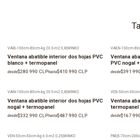
Ta
VAIB-100cm-80cm-kg:20.0-m2:0,8
|
WINKO
VAEN-100cm-80c
Ventana abatible interior dos hojas PVC
Ventana abat
blanco + termopanel
PVC nogal +
$280.990 CLP
$410.990 CLP
$391.99
desde
hasta
desde
VAIN-100cm-80cm-kg:20.0-m2:0,8
|
WINKO
VEB-50cm-50cm-
Ventana abatible interior dos hojas PVC
Ventana aba
nogal + termopanel
termopanel (
$332.990 CLP
$487.990 CLP
$167.99
desde
hasta
desde
VEN-50cm-50cm-kg:6.0-m2:0,25
|
WINKO
PAEB-70cm-200c