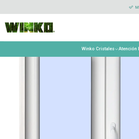
Inicio
Ventanas
Abatibles
Abatibles Exterior
Ventana abatible 
MÁ
Winko Cristales
Atención