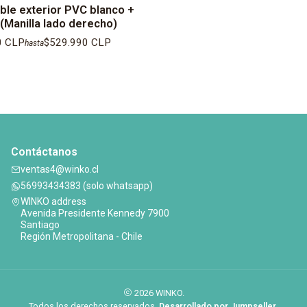
ible exterior PVC blanco +
(Manilla lado derecho)
0 CLP
$529.990 CLP
hasta
Contáctanos
ventas4@winko.cl
56993434383 (solo whatsapp)
WINKO address
Avenida Presidente Kennedy 7900
Santiago
Región Metropolitana - Chile
2026 WINKO.
Todos los derechos reservados.
Desarrollado por Jumpseller
.