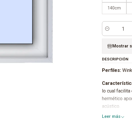
140cm
Cantidad
Mostrar s
DESCRIPCIÓN
Perfiles:
Wink
Característic
lo cual facilit
hermético apor
acústico.
Leer más
Herrajes:
GU/