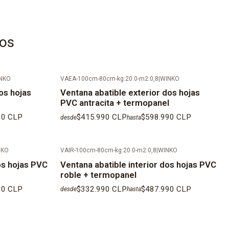
rmopanel:
Compuestos por 2 cristales crudos de espesores
os cristales no van instalados en la ventana.
arador:
Bronce claro, oscuro o negro
tos
separador:
Puede ser de 8-1-12 o 15 mm según stock y
técnico de la línea y tamaño de la ventana a cotizar.
NKO
VAEA-100cm-80cm-kg:20.0-m2:0,8
|
WINKO
os hojas
Ventana abatible exterior dos hojas
manillas:
Negras
PVC antracita + termopanel
ci
ó
n:
Cada ventana incluye cuñas, silicona neutra para sello
90 CLP
$415.990 CLP
$598.990 CLP
desde
hasta
illos autoperforantes especiales para anclaje mecánico, tapa
C, deflectores para drenajes de agua y manilla (si
NKO
VAIR-100cm-80cm-kg:20.0-m2:0,8
|
WINKO
os hojas PVC
Ventana abatible interior dos hojas PVC
roble + termopanel
Al ser productos fabricados a medida, los tiempos de
90 CLP
$332.990 CLP
$487.990 CLP
desde
hasta
n de 25
días
h
á
biles aproximadamente desde la fecha
 el pago.