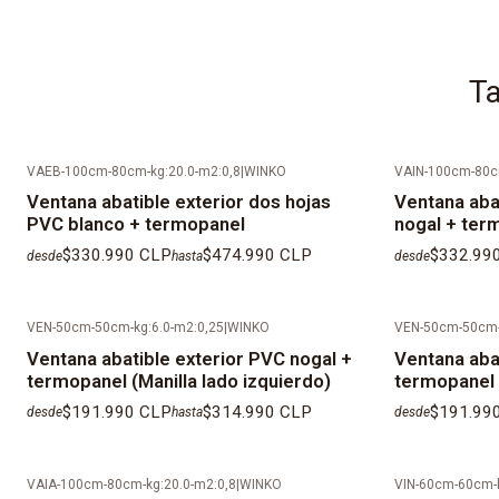
Ta
VAEB-100cm-80cm-kg:20.0-m2:0,8
|
WINKO
VAIN-100cm-80cm
Ventana abatible exterior dos hojas
Ventana abat
PVC blanco + termopanel
nogal + ter
$330.990 CLP
$474.990 CLP
$332.99
desde
hasta
desde
VEN-50cm-50cm-kg:6.0-m2:0,25
|
WINKO
VEN-50cm-50cm-
Ventana abatible exterior PVC nogal +
Ventana aba
termopanel (Manilla lado izquierdo)
termopanel 
$191.990 CLP
$314.990 CLP
$191.99
desde
hasta
desde
VAIA-100cm-80cm-kg:20.0-m2:0,8
|
WINKO
VIN-60cm-60cm-k