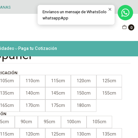
TANAS
Envíanos un mensaje de WhatsSolo
whatsappApp
na abatible exterior dos
0
 PVC nogal +
nidades
Paga tu Cotización
opanel
RICACIÓN
105cm
110cm
115cm
120cm
125cm
135cm
140cm
145cm
150cm
155cm
165cm
170cm
175cm
180cm
IÓN
85cm
90cm
95cm
100cm
105cm
115cm
120cm
125cm
130cm
135cm