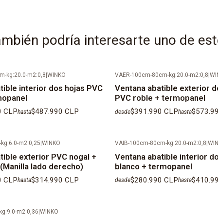
Cristales te
según norma. L
Color del sep
mbién podría interesarte uno de es
Espesor del 
requerimiento 
-kg:20.0-m2:0,8
|
WINKO
VAER-100cm-80cm-kg:20.0-m2:0,8
|
WI
ible interior dos hojas PVC
Ventana abatible exterior d
Color de las 
mopanel
PVC roble + termopanel
KIT de instala
0 CLP
$487.990 CLP
$391.990 CLP
$573.9
hasta
desde
hasta
exterior, torn
tornillo en PV
kg:6.0-m2:0,25
|
WINKO
VAIB-100cm-80cm-kg:20.0-m2:0,8
|
WI
corresponde).
tible exterior PVC nogal +
Ventana abatible interior d
(Manilla lado derecho)
blanco + termopanel
IMPORTANTE: 
0 CLP
$314.990 CLP
$280.990 CLP
$410.9
hasta
desde
hasta
despacho so
que se valida
g:9.0-m2:0,36
|
WINKO