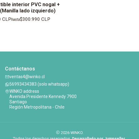
ible interior PVC nogal +
Manilla lado izquierdo)
0 CLP
$300.990 CLP
hasta
Contáctanos
ventas4@winko.cl
56993434383 (solo whatsapp)
WINKO address
Avenida Presidente Kennedy 7900
Santiago
Región Metropolitana - Chile
2026 WINKO.
Todos los derechos reservados.
Desarrollado por Jumpseller
.