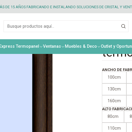
exterior dos hojas PVC nogal + termopanel
S DE 15 AÑOS FABRICANDO E INSTALANDO SOLUCIONES DE CRISTAL Y VEN
|
Venta
hojas
 Express Termopanel
Ventanas
Muebles & Deco
Outlet y Oportu
term
ANCHO DE FAB
100cm
130cm
160cm
ALTO FABRICAC
80cm
110cm