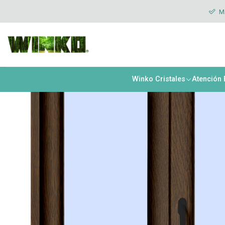
Inicio
Ventanas
Abatibles
Abatibles Exterior
Ventana abatible 
MÁ
Winko Cristales
Atención