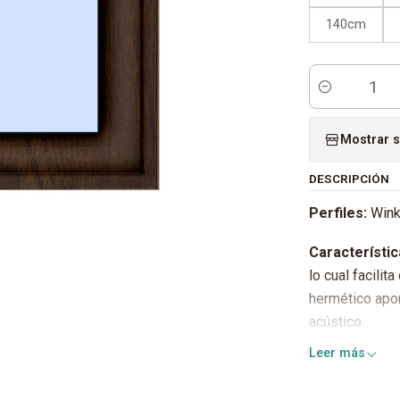
140cm
Cantidad
Mostrar s
DESCRIPCIÓN
Perfiles:
Wink
Característic
lo cual facilit
hermético apor
acústico.
Leer más
Herrajes:
GU/