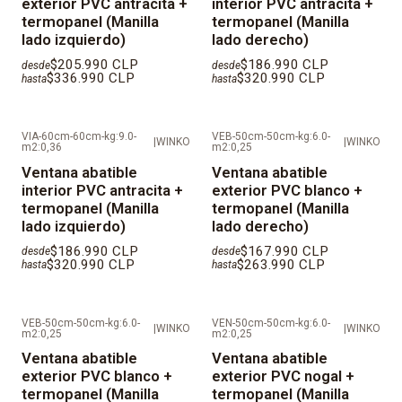
exterior PVC antracita +
interior PVC antracita +
de la ventana a cotizar.
termopanel (Manilla
termopanel (Manilla
lado izquierdo)
lado derecho)
Color de las manillas:
Negras
$205.990 CLP
$186.990 CLP
desde
desde
$336.990 CLP
$320.990 CLP
hasta
hasta
KIT de instalaci
ó
n:
Cada ventana incluye cuñas, silicona
neutra para sello exterior, tornillos autoperforantes
especiales para anclaje mecánico, tapa tornillo en PVC,
VIA-60cm-60cm-kg:9.0-
VEB-50cm-50cm-kg:6.0-
|
WINKO
|
WINKO
m2:0,36
m2:0,25
deflectores para drenajes de agua y manilla (si
Ventana abatible
Ventana abatible
corresponde).
interior PVC antracita +
exterior PVC blanco +
termopanel (Manilla
termopanel (Manilla
IMPORTANTE: Al ser productos fabricados a medida,
lado izquierdo)
lado derecho)
los tiempos de despacho son de 25
días
h
á
biles
$186.990 CLP
$167.990 CLP
desde
desde
$320.990 CLP
$263.990 CLP
aproximadamente desde la fecha que se valida el
hasta
hasta
pago.
VEB-50cm-50cm-kg:6.0-
VEN-50cm-50cm-kg:6.0-
|
WINKO
|
WINKO
m2:0,25
m2:0,25
Ventana abatible
Ventana abatible
exterior PVC blanco +
exterior PVC nogal +
termopanel (Manilla
termopanel (Manilla