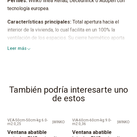
Perfiles:
Winko línea Rehau, Deceuninck o Adopen con
tecnología europea.
Características principales:
Total apertura hacia el
interior de la vivienda, lo cual facilita en un 100% la
ventilación de los espacios. Su cierre hermético aporta
seguridad, además de un excelente aislamiento térmico
Leer más
y acústico.
Herrajes:
GU/Roto/Pabose o equivalentes.
Cristales termopanel:
Compuestos por 2 cristales
También podría interesarte uno
crudos de espesores según norma. Los cristales no van
de estos
instalados en la ventana.
Color del separador:
Bronce claro, oscuro o negro
VEA-50cm-50cm-kg:6.0-
VIA-60cm-60cm-kg:9.0-
|
WINKO
|
WINKO
Espesor del separador:
Puede ser de 8-1-12 o 15 mm
m2:0,25
m2:0,36
según stock y requerimiento técnico de la línea y tamaño
Ventana abatible
Ventana abatible