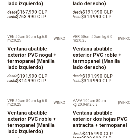
lado izquierdo)
lado derecho)
$167.990 CLP
$191.990 CLP
desde
desde
$263.990 CLP
$314.990 CLP
hasta
hasta
VEN-50cm-50cm-kg:6.0-
VER-50cm-50cm-kg:6.0-
|
WINKO
|
WINKO
m2:0,25
m2:0,25
Ventana abatible
Ventana abatible
exterior PVC nogal +
exterior PVC roble +
termopanel (Manilla
termopanel (Manilla
lado izquierdo)
lado derecho)
$191.990 CLP
$191.990 CLP
desde
desde
$314.990 CLP
$314.990 CLP
hasta
hasta
VER-50cm-50cm-kg:6.0-
VAEA-100cm-80cm-
|
WINKO
|
WINKO
m2:0,25
kg:20.0-m2:0,8
Ventana abatible
Ventana abatible
exterior PVC roble +
exterior dos hojas PVC
termopanel (Manilla
antracita + termopanel
lado izquierdo)
$415.990 CLP
desde