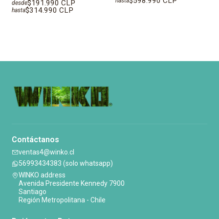
$598.990 CLP
hasta
$191.990 CLP
desde
$314.990 CLP
hasta
Contáctanos
ventas4@winko.cl
56993434383 (solo whatsapp)
WINKO address
Avenida Presidente Kennedy 7900
Santiago
Región Metropolitana - Chile