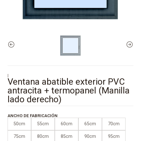
|
Ventana abatible exterior PVC
antracita + termopanel (Manilla
lado derecho)
ANCHO DE FABRICACIÓN
50cm
55cm
60cm
65cm
70cm
75cm
80cm
85cm
90cm
95cm