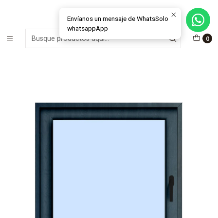
MÁS DE 15 AÑOS FABRICANDO E INSTALANDO SOLUCIONES DE
CRISTAL Y VENTANAS
Envíanos un mensaje de WhatsSolo
whatsappApp
Inicio
Ventanas
Abatibles
Abatibles Exterior
0
Ventana abatible exterior PVC antracita + termopanel (Manilla
lado derecho)