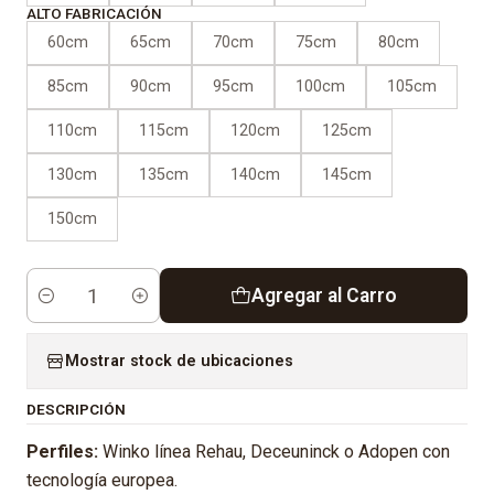
ALTO FABRICACIÓN
60cm
65cm
70cm
75cm
80cm
85cm
90cm
95cm
100cm
105cm
110cm
115cm
120cm
125cm
130cm
135cm
140cm
145cm
150cm
Agregar al Carro
Cantidad
Mostrar stock de ubicaciones
DESCRIPCIÓN
Perfiles:
Winko línea Rehau, Deceuninck o Adopen con
tecnología europea.