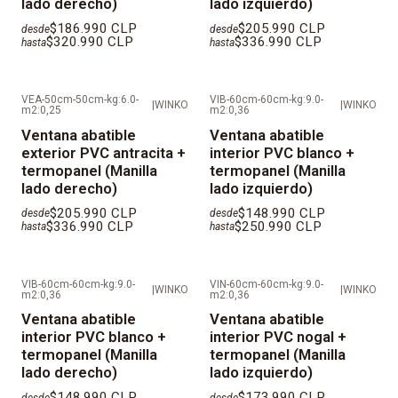
lado derecho)
lado izquierdo)
Color de las manillas:
Negras
$186.990 CLP
$205.990 CLP
desde
desde
$320.990 CLP
$336.990 CLP
hasta
hasta
KIT de instalaci
ó
n:
Cada ventana incluye cuñas, silicona
neutra para sello exterior, tornillos autoperforantes
especiales para anclaje mecánico, tapa tornillo en PVC,
VEA-50cm-50cm-kg:6.0-
VIB-60cm-60cm-kg:9.0-
|
WINKO
|
WINKO
m2:0,25
m2:0,36
deflectores para drenajes de agua y manilla (si
Ventana abatible
Ventana abatible
corresponde).
exterior PVC antracita +
interior PVC blanco +
termopanel (Manilla
termopanel (Manilla
IMPORTANTE: Al ser productos fabricados a medida,
lado derecho)
lado izquierdo)
los tiempos de despacho son de 25
días
h
á
biles
$205.990 CLP
$148.990 CLP
desde
desde
$336.990 CLP
$250.990 CLP
aproximadamente desde la fecha que se valida el
hasta
hasta
pago.
VIB-60cm-60cm-kg:9.0-
VIN-60cm-60cm-kg:9.0-
|
WINKO
|
WINKO
m2:0,36
m2:0,36
Ventana abatible
Ventana abatible
interior PVC blanco +
interior PVC nogal +
termopanel (Manilla
termopanel (Manilla
lado derecho)
lado izquierdo)
$148.990 CLP
$173.990 CLP
desde
desde