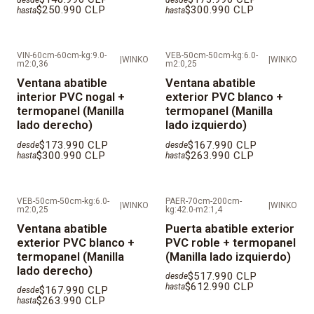
$250.990 CLP
$300.990 CLP
hasta
hasta
VIN-60cm-60cm-kg:9.0-
VEB-50cm-50cm-kg:6.0-
|
WINKO
|
WINKO
m2:0,36
m2:0,25
Ventana abatible
Ventana abatible
interior PVC nogal +
exterior PVC blanco +
termopanel (Manilla
termopanel (Manilla
lado derecho)
lado izquierdo)
$173.990 CLP
$167.990 CLP
desde
desde
$300.990 CLP
$263.990 CLP
hasta
hasta
VEB-50cm-50cm-kg:6.0-
PAER-70cm-200cm-
|
WINKO
|
WINKO
m2:0,25
kg:42.0-m2:1,4
Ventana abatible
Puerta abatible exterior
exterior PVC blanco +
PVC roble + termopanel
termopanel (Manilla
(Manilla lado izquierdo)
lado derecho)
$517.990 CLP
desde
$612.990 CLP
hasta
$167.990 CLP
desde
$263.990 CLP
hasta