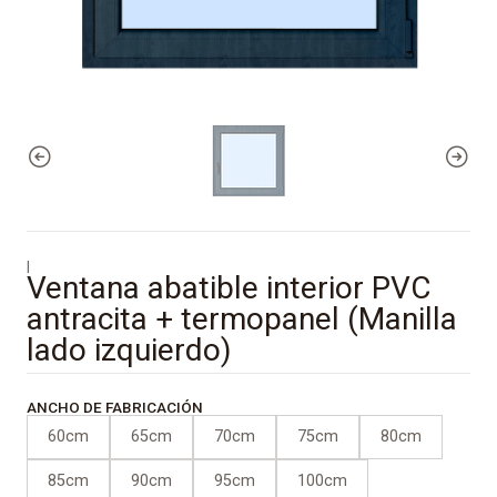
|
Ventana abatible interior PVC
antracita + termopanel (Manilla
lado izquierdo)
ANCHO DE FABRICACIÓN
60cm
65cm
70cm
75cm
80cm
85cm
90cm
95cm
100cm