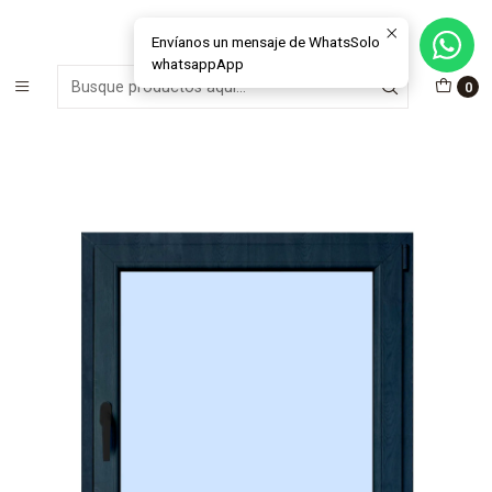
MÁS DE 15 AÑOS FABRICANDO E INSTALANDO SOLUCIONES DE
CRISTAL Y VENTANAS
Envíanos un mensaje de WhatsSolo
whatsappApp
Inicio
Ventanas
Abatibles
Abatibles Interior
0
Ventana abatible interior PVC antracita + termopanel (Manilla
lado izquierdo)