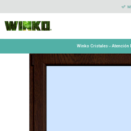
Inicio
Ventanas
Abatibles
Abatibles Interior
Ventana abatible i
MÁ
Winko Cristales
Atención