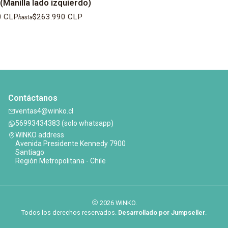
Manilla lado izquierdo)
0 CLP
$263.990 CLP
hasta
Contáctanos
ventas4@winko.cl
56993434383 (solo whatsapp)
WINKO address
Avenida Presidente Kennedy 7900
Santiago
Región Metropolitana - Chile
2026 WINKO.
Todos los derechos reservados.
Desarrollado por Jumpseller
.