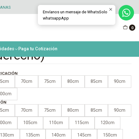
TANAS
Envíanos un mensaje de WhatsSolo
whatsappApp
na abatible interior PVC
0
 + termopanel (Manilla
nidades
Paga tu Cotización
derecho)
RICACIÓN
65cm
70cm
75cm
80cm
85cm
90cm
100cm
IÓN
65cm
70cm
75cm
80cm
85cm
90cm
100cm
105cm
110cm
115cm
120cm
130cm
135cm
140cm
145cm
150cm