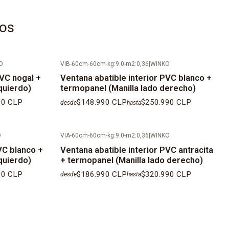
arador:
Bronce claro, oscuro o negro
tos
separador:
Puede ser de 8-1-12 o 15 mm según stock y
técnico de la línea y tamaño de la ventana a cotizar.
O
VIB-60cm-60cm-kg:9.0-m2:0,36
|
WINKO
manillas:
Negras
PVC nogal +
Ventana abatible interior PVC blanco +
quierdo)
termopanel (Manilla lado derecho)
ci
ó
n:
Cada ventana incluye cuñas, silicona neutra para sello
90 CLP
$148.990 CLP
$250.990 CLP
desde
hasta
illos autoperforantes especiales para anclaje mecánico, tapa
C, deflectores para drenajes de agua y manilla (si
O
VIA-60cm-60cm-kg:9.0-m2:0,36
|
WINKO
VC blanco +
Ventana abatible interior PVC antracita
Al ser productos fabricados a medida, los tiempos de
quierdo)
+ termopanel (Manilla lado derecho)
n de 25
días
h
á
biles aproximadamente desde la fecha
90 CLP
$186.990 CLP
$320.990 CLP
desde
hasta
 el pago.