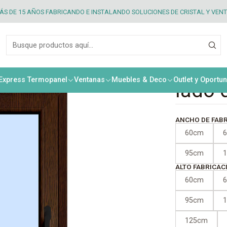
nterior PVC nogal + termopanel (Manilla lado derecho)
S DE 15 AÑOS FABRICANDO E INSTALANDO SOLUCIONES DE CRISTAL Y VEN
|
Venta
nogal
 Express Termopanel
Ventanas
Muebles & Deco
Outlet y Oportu
lado 
ANCHO DE FAB
60cm
95cm
ALTO FABRICAC
60cm
95cm
125cm