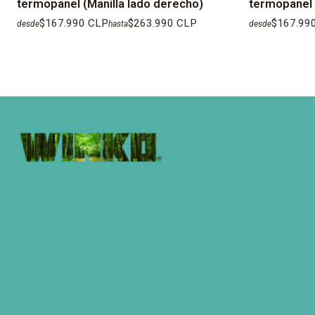
termopanel (Manilla lado derecho)
termopanel (
$167.990 CLP
$263.990 CLP
$167.99
desde
hasta
desde