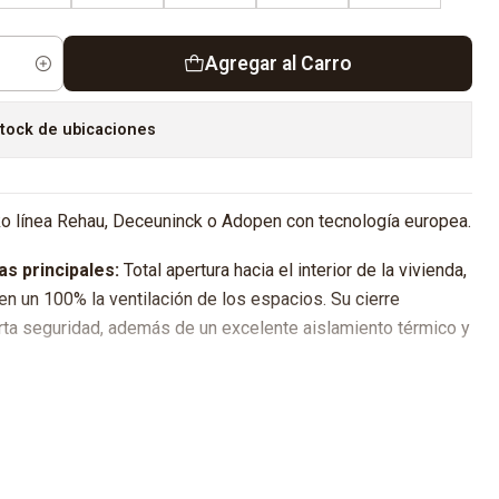
Agregar al Carro
tock de ubicaciones
o línea Rehau, Deceuninck o Adopen con tecnología europea.
as principales:
Total apertura hacia el interior de la vivienda,
a en un 100% la ventilación de los espacios. Su cierre
ta seguridad, además de un excelente aislamiento térmico y
Roto/Pabose o equivalentes.
rmopanel:
Compuestos por 2 cristales crudos de espesores
os cristales no van instalados en la ventana.