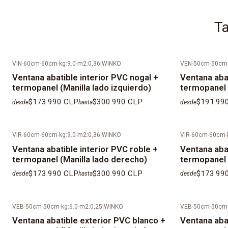
Ta
VIN-60cm-60cm-kg:9.0-m2:0,36
|
WINKO
VEN-50cm-50cm-
Ventana abatible interior PVC nogal +
Ventana aba
termopanel (Manilla lado izquierdo)
termopanel 
$173.990 CLP
$300.990 CLP
$191.99
desde
hasta
desde
VIR-60cm-60cm-kg:9.0-m2:0,36
|
WINKO
VIR-60cm-60cm-k
Ventana abatible interior PVC roble +
Ventana abat
termopanel (Manilla lado derecho)
termopanel (
$173.990 CLP
$300.990 CLP
$173.99
desde
hasta
desde
VEB-50cm-50cm-kg:6.0-m2:0,25
|
WINKO
VEB-50cm-50cm-
Ventana abatible exterior PVC blanco +
Ventana aba