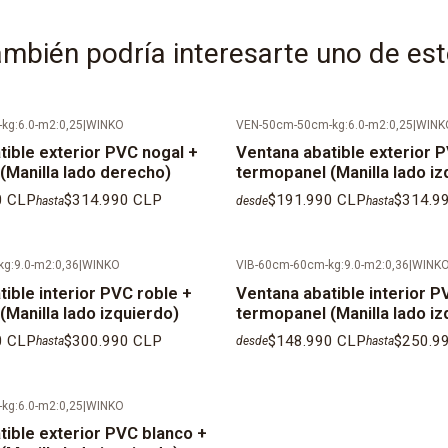
Color del sep
mbién podría interesarte uno de es
Espesor del 
requerimiento 
kg:6.0-m2:0,25
|
WINKO
VEN-50cm-50cm-kg:6.0-m2:0,25
|
WINK
Color de las 
tible exterior PVC nogal +
Ventana abatible exterior 
(Manilla lado derecho)
termopanel (Manilla lado iz
KIT de instala
0 CLP
$314.990 CLP
$191.990 CLP
$314.9
hasta
desde
hasta
exterior, torn
tornillo en PV
corresponde).
g:9.0-m2:0,36
|
WINKO
VIB-60cm-60cm-kg:9.0-m2:0,36
|
WINK
ible interior PVC roble +
Ventana abatible interior P
IMPORTANTE: 
Manilla lado izquierdo)
termopanel (Manilla lado iz
despacho so
0 CLP
$300.990 CLP
$148.990 CLP
$250.9
hasta
desde
hasta
que se valida
kg:6.0-m2:0,25
|
WINKO
tible exterior PVC blanco +