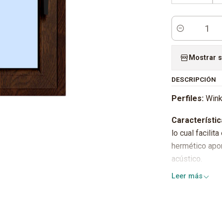
Cantidad
Mostrar s
DESCRIPCIÓN
Perfiles:
Wink
Característic
lo cual facilit
hermético apor
acústico.
Leer más
Herrajes:
GU/
Cristales te
según norma. L