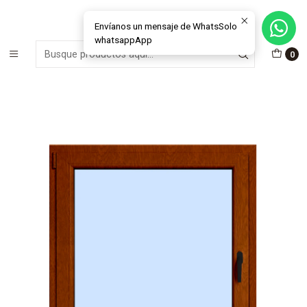
MÁS DE 15 AÑOS FABRICANDO E INSTALANDO SOLUCIONES DE
CRISTAL Y VENTANAS
Envíanos un mensaje de WhatsSolo
whatsappApp
Inicio
Ventanas
Abatibles
Abatibles Interior
0
Ventana abatible interior PVC roble + termopanel (Manilla
lado derecho)