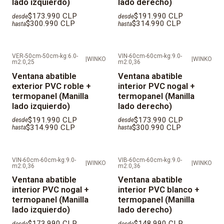
lado izquierdo)
lado derecho)
Color de las manillas:
Negras
$173.990 CLP
$191.990 CLP
desde
desde
$300.990 CLP
$314.990 CLP
hasta
hasta
KIT de instalaci
ó
n:
Cada ventana incluye cuñas, silicona
neutra para sello exterior, tornillos autoperforantes
especiales para anclaje mecánico, tapa tornillo en PVC,
VER-50cm-50cm-kg:6.0-
VIN-60cm-60cm-kg:9.0-
|
WINKO
|
WINKO
m2:0,25
m2:0,36
deflectores para drenajes de agua y manilla (si
Ventana abatible
Ventana abatible
corresponde).
exterior PVC roble +
interior PVC nogal +
termopanel (Manilla
termopanel (Manilla
IMPORTANTE: Al ser productos fabricados a medida,
lado izquierdo)
lado derecho)
los tiempos de despacho son de 25
días
h
á
biles
$191.990 CLP
$173.990 CLP
desde
desde
$314.990 CLP
$300.990 CLP
aproximadamente desde la fecha que se valida el
hasta
hasta
pago.
VIN-60cm-60cm-kg:9.0-
VIB-60cm-60cm-kg:9.0-
|
WINKO
|
WINKO
m2:0,36
m2:0,36
Ventana abatible
Ventana abatible
interior PVC nogal +
interior PVC blanco +
termopanel (Manilla
termopanel (Manilla
lado izquierdo)
lado derecho)
$173.990 CLP
$148.990 CLP
desde
desde