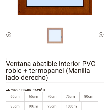
|
Ventana abatible interior PVC
roble + termopanel (Manilla
lado derecho)
ANCHO DE FABRICACIÓN
60cm
65cm
70cm
75cm
80cm
85cm
90cm
95cm
100cm