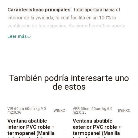
Características principales:
Total apertura hacia el
interior de la vivienda, lo cual facilita en un 100% la
ventilación de los espacios. Su cierre hermético aporta
seguridad, además de un excelente aislamiento térmico
Leer más
y acústico.
Herrajes:
GU/Roto/Pabose o equivalentes.
Cristales termopanel:
Compuestos por 2 cristales
También podría interesarte uno
crudos de espesores según norma. Los cristales no van
de estos
instalados en la ventana.
Color del separador:
Bronce claro, oscuro o negro
VIR-60cm-60cm-kg:9.0-
VER-50cm-50cm-kg:6.0-
|
WINKO
|
WINKO
Espesor del separador:
Puede ser de 8-1-12 o 15 mm
m2:0,36
m2:0,25
según stock y requerimiento técnico de la línea y tamaño
Ventana abatible
Ventana abatible
interior PVC roble +
exterior PVC roble +
de la ventana a cotizar.
termopanel (Manilla
termopanel (Manilla