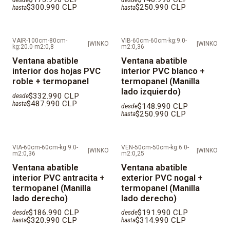
$300.990 CLP
$250.990 CLP
hasta
hasta
VAIR-100cm-80cm-
VIB-60cm-60cm-kg:9.0-
|
WINKO
|
WINKO
kg:20.0-m2:0,8
m2:0,36
Ventana abatible
Ventana abatible
interior dos hojas PVC
interior PVC blanco +
roble + termopanel
termopanel (Manilla
lado izquierdo)
$332.990 CLP
desde
$487.990 CLP
hasta
$148.990 CLP
desde
$250.990 CLP
hasta
VIA-60cm-60cm-kg:9.0-
VEN-50cm-50cm-kg:6.0-
|
WINKO
|
WINKO
m2:0,36
m2:0,25
Ventana abatible
Ventana abatible
interior PVC antracita +
exterior PVC nogal +
termopanel (Manilla
termopanel (Manilla
lado derecho)
lado derecho)
$186.990 CLP
$191.990 CLP
desde
desde
$320.990 CLP
$314.990 CLP
hasta
hasta