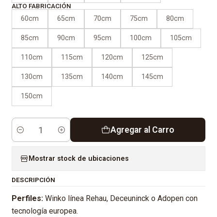
ALTO FABRICACIÓN
60cm
65cm
70cm
75cm
80cm
85cm
90cm
95cm
100cm
105cm
110cm
115cm
120cm
125cm
130cm
135cm
140cm
145cm
150cm
Agregar al Carro
Cantidad
Mostrar stock de ubicaciones
DESCRIPCIÓN
Perfiles:
Winko línea Rehau, Deceuninck o Adopen con
tecnología europea.