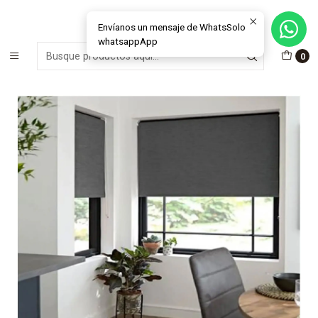
MÁS DE 15 AÑOS FABRICANDO E INSTALANDO SOLUCIONES DE
CRISTAL Y VENTANAS
Envíanos un mensaje de WhatsSolo
whatsappApp
Inicio
Cortinas Roller
Blackout
0
Cortina Roller Black Out Devon Mecanismo HD 38