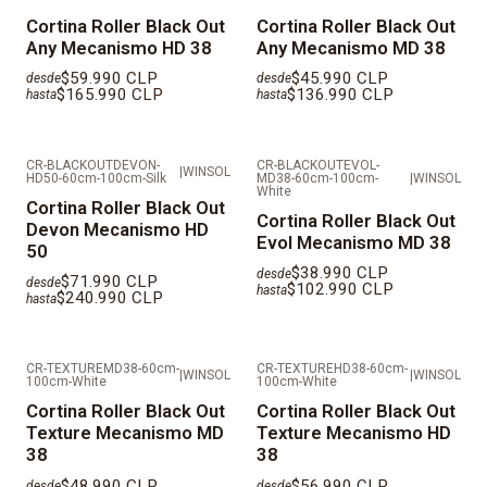
DESPACHOS EN REGIÓN METROPOLITANA EN MAIPO,
Cortina Roller Black Out
Cortina Roller Black Out
Any Mecanismo HD 38
Any Mecanismo MD 38
TALAGANTE, CORDILLERA, MELIPILLA Y
PROVINCIAS FUERA DE SANTIAGO SE DEBE COTIZAR
$59.990 CLP
$45.990 CLP
desde
desde
$165.990 CLP
$136.990 CLP
hasta
hasta
INDEPENDIENTE.
CR-BLACKOUTDEVON-
CR-BLACKOUTEVOL-
|
WINSOL
HD50-60cm-100cm-Silk
MD38-60cm-100cm-
|
WINSOL
White
Cortina Roller Black Out
Cortina Roller Black Out
Devon Mecanismo HD
Evol Mecanismo MD 38
50
$38.990 CLP
desde
$71.990 CLP
desde
$102.990 CLP
hasta
$240.990 CLP
hasta
CR-TEXTUREMD38-60cm-
CR-TEXTUREHD38-60cm-
|
WINSOL
|
WINSOL
100cm-White
100cm-White
Cortina Roller Black Out
Cortina Roller Black Out
Texture Mecanismo MD
Texture Mecanismo HD
38
38
$48.990 CLP
$56.990 CLP
desde
desde