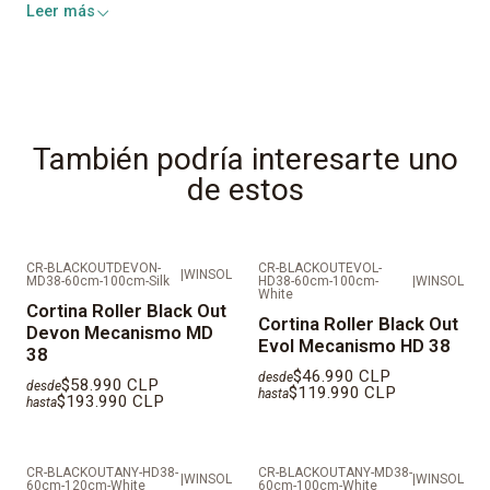
Leer más
Durabilidad:
Extrema
Mantención:
Fácil de limpiar
Todas nuestras telas cuentan con:
También podría interesarte uno
Retardante al Fuego
de estos
Antihongos
Antibacterial
Anti rayos UV
CR-BLACKOUTDEVON-
CR-BLACKOUTEVOL-
|
WINSOL
MD38-60cm-100cm-Silk
HD38-60cm-100cm-
|
WINSOL
White
Cortina Roller Black Out
Cortina Roller Black Out
IMPORTANTE: AL SER PRODUCTOS FABRICADOS A
Devon Mecanismo MD
Evol Mecanismo HD 38
38
MEDIDAS LOS TIEMPOS DE ENTREGA SON DE 10 DÍAS
$46.990 CLP
desde
HÁBILES
$58.990 CLP
desde
$119.990 CLP
hasta
$193.990 CLP
hasta
VALORES REFLEJADOS NO CONSIDERAN
INSTALACIÓN.
CR-BLACKOUTANY-HD38-
CR-BLACKOUTANY-MD38-
|
WINSOL
|
WINSOL
60cm-120cm-White
60cm-100cm-White