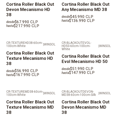
Cortina Roller Black Out
Cortina Roller Black Out
DESPACHOS EN REGIÓN METROPOLITANA EN MAIPO,
Devon Mecanismo HD
Any Mecanismo MD 38
TALAGANTE, CORDILLERA, MELIPILLA Y
38
$45.990 CLP
desde
PROVINCIAS FUERA DE SANTIAGO SE DEBE COTIZAR
$136.990 CLP
hasta
$67.990 CLP
desde
INDEPENDIENTE.
$217.990 CLP
hasta
CR-TEXTUREHD38-60cm-
CR-BLACKOUTEVOL-
|
WINSOL
100cm-White
HD50-60cm-100cm-
|
WINSOL
White
Cortina Roller Black Out
Cortina Roller Black Out
Texture Mecanismo HD
Evol Mecanismo HD 50
38
$51.990 CLP
desde
$56.990 CLP
desde
$147.990 CLP
hasta
$167.990 CLP
hasta
CR-TEXTUREMD38-60cm-
CR-BLACKOUTDEVON-
|
WINSOL
|
WINSOL
100cm-White
MD38-60cm-100cm-Silk
Cortina Roller Black Out
Cortina Roller Black Out
Texture Mecanismo MD
Devon Mecanismo MD
38
38