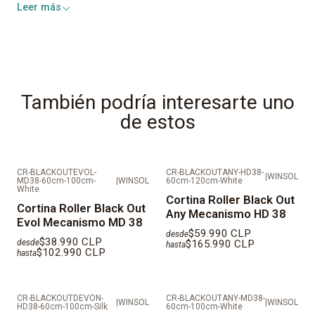
Leer más
Durabilidad:
Extrema
Mantención:
Fácil de limpiar
Todas nuestras telas cuentan con:
También podría interesarte uno
Retardante al Fuego
de estos
Antihongos
Antibacterial
Anti rayos UV
CR-BLACKOUTEVOL-
CR-BLACKOUTANY-HD38-
|
WINSOL
MD38-60cm-100cm-
|
WINSOL
60cm-120cm-White
White
Cortina Roller Black Out
Cortina Roller Black Out
IMPORTANTE: AL SER PRODUCTOS FABRICADOS A
Any Mecanismo HD 38
Evol Mecanismo MD 38
MEDIDAS LOS TIEMPOS DE ENTREGA SON DE 10 DÍAS
$59.990 CLP
desde
$38.990 CLP
desde
$165.990 CLP
hasta
HÁBILES
$102.990 CLP
hasta
VALORES REFLEJADOS NO CONSIDERAN
INSTALACIÓN.
CR-BLACKOUTDEVON-
CR-BLACKOUTANY-MD38-
|
WINSOL
|
WINSOL
HD38-60cm-100cm-Silk
60cm-100cm-White