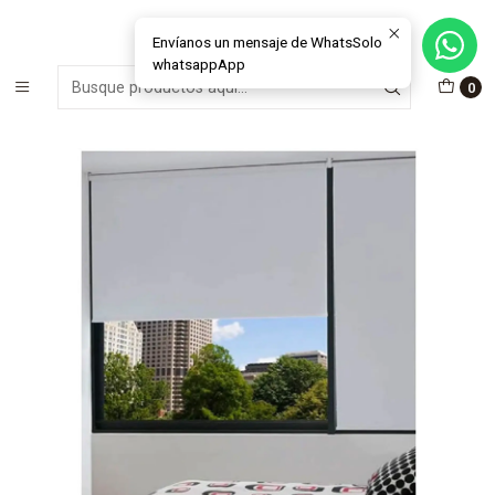
MÁS DE 15 AÑOS FABRICANDO E INSTALANDO SOLUCIONES DE
CRISTAL Y VENTANAS
Envíanos un mensaje de WhatsSolo
whatsappApp
Inicio
Cortinas Roller
Blackout
0
Cortina Roller Black Out Evol Mecanismo HD 38