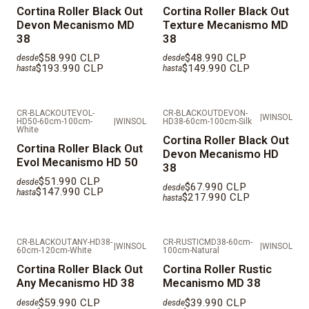
Cortina Roller Black Out
Cortina Roller Black Out
INSTALACIÓN.
Devon Mecanismo MD
Texture Mecanismo MD
38
38
DESPACHOS EN REGIÓN METROPOLITANA EN MAIPO,
$58.990 CLP
$48.990 CLP
TALAGANTE, CORDILLERA, MELIPILLA Y
desde
desde
$193.990 CLP
$149.990 CLP
hasta
hasta
PROVINCIAS FUERA DE SANTIAGO SE DEBE COTIZAR
INDEPENDIENTE.
CR-BLACKOUTEVOL-
CR-BLACKOUTDEVON-
|
WINSOL
HD50-60cm-100cm-
|
WINSOL
HD38-60cm-100cm-Silk
White
Cortina Roller Black Out
Cortina Roller Black Out
Devon Mecanismo HD
Evol Mecanismo HD 50
38
$51.990 CLP
desde
$67.990 CLP
desde
$147.990 CLP
hasta
$217.990 CLP
hasta
CR-BLACKOUTANY-HD38-
CR-RUSTICMD38-60cm-
|
WINSOL
|
WINSOL
60cm-120cm-White
100cm-Natural
Cortina Roller Black Out
Cortina Roller Rustic
Any Mecanismo HD 38
Mecanismo MD 38
$59.990 CLP
$39.990 CLP
desde
desde