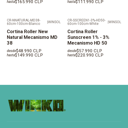
$165.990 CLP
$111.990 CLP
hasta
hasta
CR-NNATURAL-MD38-
CR-SSCREEN1-3%-HD50-
|
WINSOL
|
WINSOL
60cm-100cm-Blanco
60cm-100cm-White
Cortina Roller New
Cortina Roller
Natural Mecanismo MD
Sunscreen 1% - 3%
38
Mecanismo HD 50
$48.990 CLP
$57.990 CLP
desde
desde
$149.990 CLP
$220.990 CLP
hasta
hasta