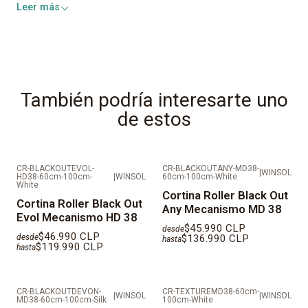
Leer más
Polyester:
35%
Durabilidad:
Extrema
Mantención:
Fácil de limpiar
También podría interesarte uno
de estos
Todas nuestras telas cuentan con:
Retardante al Fuego
Antihongos
Antibacterial
CR-BLACKOUTEVOL-
CR-BLACKOUTANY-MD38-
|
WINSOL
HD38-60cm-100cm-
|
WINSOL
60cm-100cm-White
Anti rayos UV
White
Cortina Roller Black Out
Cortina Roller Black Out
Any Mecanismo MD 38
Evol Mecanismo HD 38
$45.990 CLP
desde
IMPORTANTE: AL SER PRODUCTOS FABRICADOS A
$46.990 CLP
desde
$136.990 CLP
hasta
$119.990 CLP
hasta
MEDIDAS LOS TIEMPOS DE ENTREGA SON DE 10 DÍAS
HÁBILES
CR-BLACKOUTDEVON-
CR-TEXTUREMD38-60cm-
|
WINSOL
|
WINSOL
VALORES REFLEJADOS NO CONSIDERAN
MD38-60cm-100cm-Silk
100cm-White