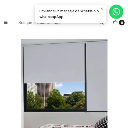
MÁS DE 15 AÑOS FABRICANDO E INSTALANDO SOLUCIONES DE
CRISTAL Y VENTANAS
Envíanos un mensaje de WhatsSolo
whatsappApp
Inicio
Cortinas Roller
Blackout
0
Cortina Roller Black Out Evol Mecanismo MD 38