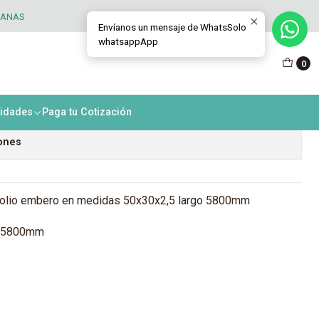
o 5 unidades
TANAS
Envíanos un mensaje de WhatsSolo
whatsappApp
 - Combo Pack ángulo
0
Embero 5 unidades
nidades
Paga tu Cotización
iones
folio embero en medidas 50x30x2,5 largo 5800mm
go 5800mm