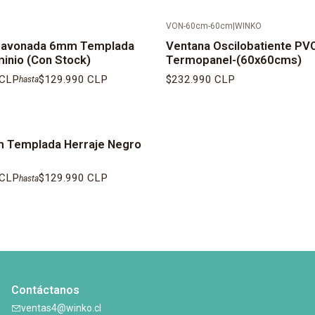
VON-60cm-60cm
|
WINKO
pavonada 6mm Templada
Ventana Oscilobatiente PV
minio (Con Stock)
Termopanel-(60x60cms)
 CLP
$129.990 CLP
$232.990 CLP
hasta
m Templada Herraje Negro
 CLP
$129.990 CLP
hasta
Contáctanos
ventas4@winko.cl