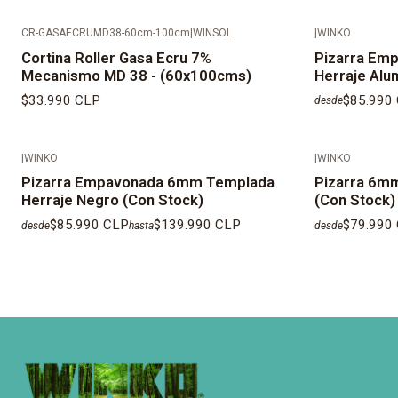
CR-GASAECRUMD38-60cm-100cm
|
WINSOL
|
WINKO
Cortina Roller Gasa Ecru 7%
Pizarra Em
Mecanismo MD 38 - (60x100cms)
Herraje Alu
$33.990 CLP
$85.990
desde
|
WINKO
|
WINKO
Pizarra Empavonada 6mm Templada
Pizarra 6m
Herraje Negro (Con Stock)
(Con Stock)
$85.990 CLP
$139.990 CLP
$79.990
desde
hasta
desde