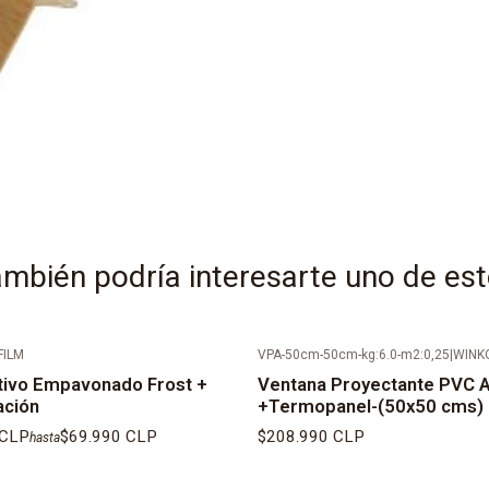
mbién podría interesarte uno de es
FILM
VPA-50cm-50cm-kg:6.0-m2:0,25
|
WINK
tivo Empavonado Frost +
Ventana Proyectante PVC A
ación
+Termopanel-(50x50 cms)
 CLP
$69.990 CLP
$208.990 CLP
hasta