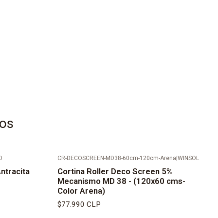
tos
O
CR-DECOSCREEN-MD38-60cm-120cm-Arena
|
WINSOL
ntracita
Cortina Roller Deco Screen 5%
Mecanismo MD 38 - (120x60 cms-
Color Arena)
$77.990 CLP