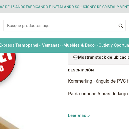
 PVC Kommerling
Kommerling - Combo Pack ángulo 50x30x2,5 Ember
S DE 15 AÑOS FABRICANDO E INSTALANDO SOLUCIONES DE CRISTAL Y VEN
|
Kommerling
50x30x2,5 
 Express Termopanel
Ventanas
Muebles & Deco
Outlet y Oportu
Mostrar stock de ubicac
DESCRIPCIÓN
Kommerling - ángulo de PVC 
Pack contiene 5 tiras de lar
Leer más