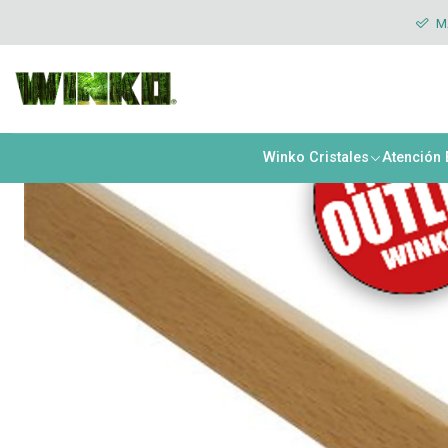
Inicio
Outlet y Oportunidades
Outlet Ventanas
Insumos Ventanas
MÁ
Winko Cristales
Atención