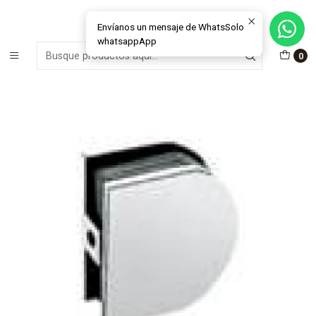
MÁS DE 15 AÑOS FABRICANDO E INSTALANDO SOLUCIONES DE
CRISTAL Y VENTANAS
Envíanos un mensaje de WhatsSolo
whatsappApp
Inicio
Materiales e Insumos Cristales
Herrajes
0
Herraje - Toma simple sin destaje 100CR