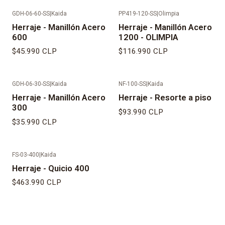
GDH-06-60-SS
|
Kaida
PP419-120-SS
|
Olimpia
Herraje - Manillón Acero
Herraje - Manillón Acero
600
1200 - OLIMPIA
$45.990 CLP
$116.990 CLP
GDH-06-30-SS
|
Kaida
NF-100-SS
|
Kaida
Herraje - Manillón Acero
Herraje - Resorte a piso
300
$93.990 CLP
$35.990 CLP
FS-03-400
|
Kaida
Agotado
Herraje - Quicio 400
$463.990 CLP