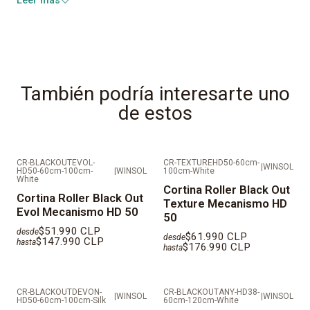
Leer más
Durabilidad:
Extrema
Mantenci—n:
F‡cil de limpiar
Todas nuestras telas cuentan con:
También podría interesarte uno
Retardante al Fuego
de estos
Antihongos
Antibacterial
Anti rayos UV
CR-BLACKOUTEVOL-
CR-TEXTUREHD50-60cm-
|
WINSOL
HD50-60cm-100cm-
|
WINSOL
100cm-White
White
IMPORTANTE: AL SER PRODUCTOS FABRICADOS A
Cortina Roller Black Out
Cortina Roller Black Out
MEDIDAS LOS TIEMPOS DE ENTREGA SON DE 10 DêAS
Texture Mecanismo HD
Evol Mecanismo HD 50
50
HçBILES
$51.990 CLP
desde
$61.990 CLP
desde
$147.990 CLP
hasta
$176.990 CLP
VALORES REFLEJADOS NO CONSIDERAN INSTALACIîN.
hasta
DESPACHOS EN REGIîN METROPOLITANA EN MAIPO,
CR-BLACKOUTDEVON-
CR-BLACKOUTANY-HD38-
TALAGANTE, CORDILLERA, MELIPILLA Y PROVINCIAS
|
WINSOL
|
WINSOL
HD50-60cm-100cm-Silk
60cm-120cm-White