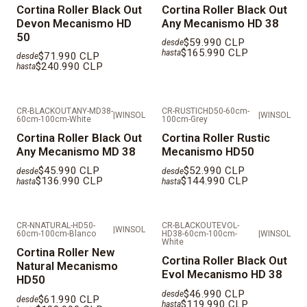
FUERA DE SANTIAGO SE DEBE COTIZAR
Cortina Roller Black Out
Cortina Roller Black Out
Devon Mecanismo HD
Any Mecanismo HD 38
INDEPENDIENTE.
50
$59.990 CLP
desde
$165.990 CLP
hasta
$71.990 CLP
desde
$240.990 CLP
hasta
CR-BLACKOUTANY-MD38-
CR-RUSTICHD50-60cm-
|
WINSOL
|
WINSOL
60cm-100cm-White
100cm-Grey
Cortina Roller Black Out
Cortina Roller Rustic
Any Mecanismo MD 38
Mecanismo HD50
$45.990 CLP
$52.990 CLP
desde
desde
$136.990 CLP
$144.990 CLP
hasta
hasta
CR-NNATURAL-HD50-
CR-BLACKOUTEVOL-
|
WINSOL
60cm-100cm-Blanco
HD38-60cm-100cm-
|
WINSOL
White
Cortina Roller New
Cortina Roller Black Out
Natural Mecanismo
Evol Mecanismo HD 38
HD50
$46.990 CLP
desde
$61.990 CLP
desde
$119.990 CLP
hasta