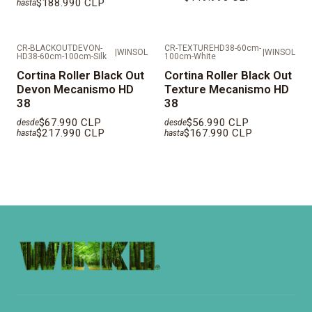
$188.990 CLP
hasta
CR-BLACKOUTDEVON-
CR-TEXTUREHD38-60cm-
|
WINSOL
|
WINSOL
HD38-60cm-100cm-Silk
100cm-White
Cortina Roller Black Out
Cortina Roller Black Out
Devon Mecanismo HD
Texture Mecanismo HD
38
38
$67.990 CLP
$56.990 CLP
desde
desde
$217.990 CLP
$167.990 CLP
hasta
hasta