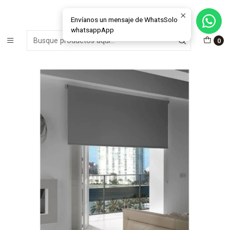
MÁS DE 15 AÑOS FABRICANDO E INSTALANDO SOLUCIONES DE
CRISTAL Y VENTANAS
Envíanos un mensaje de WhatsSolo
whatsappApp
Inicio
Cortinas Roller
Blackout
0
Cortina Roller Black Out Any Mecanismo HD 50